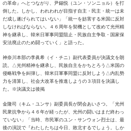
の革命』へとつながり、尹錫悦（ユン・ソンニョル）を打
倒した。しかし、われわれが目指す自主・民主・統一は未
だ成し遂げられてはいない」「統一を妨害する米国に反対
しなければならない。４６周年を契機として改めて光州精
神を継承し、韓米日軍事同盟阻止・民族自主争取・国家保
安法廃止のため闘っていく」と語った。
神奈川本部の李眞希（イ・チニ）副代表委員が決議文を朗
読。△光州精神を継承し、民族自主をかちとろう△米国の
侵略戦争を糾弾し、韓米日軍事同盟に反対しよう△内乱勢
力を清算し、社会大改革を推進しようの３項目を決議し
た。※決議文は後掲
金隆司（キム・ユンサ）副委員長が閉会あいさつ。「光州
民衆抗争から４６年が経ったが、光州の闘いはまだ終わっ
ていない」「当時、市民軍のユン・サンウォン烈士は、最
後の演説で『わたしたちは今日、敗北するでしょう。しか