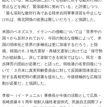
組んでいる。南北関係においても朝鮮に対する敵対行為の
禁止などを掲げ、緊張緩和に努めている」と評価しつつ、
「最も深刻な敵対行為である韓米合同軍事演習を中止しな
ければ、南北関係の改善は難しいだろう」と強調した。
米国のベネズエラ、イランへの侵略については「世界中の
国々から反対されており、今回の無法な侵略によって、米
国の弱体化と世界の多極化は更に加速するだろう」と指
摘。韓国の６.３地方選挙・再補欠選挙に向けては「保守勢
力が総結集し、決して楽観できる状況ではない。民主・進
歩陣営の団結が必要だ」と語った。韓統連の名誉回復につ
いて「３月末に真実和解委員会に対して反国家団体規定に
対する真相究明の要請書を提出した。今後積極的な広報活
動が必要だ」と強調した。
李俊一（イ・チュニル）事務長が今後の活動として広島・
長崎原爆８１周年 朝鮮人犠牲者追悼式、民族自主国際フォ