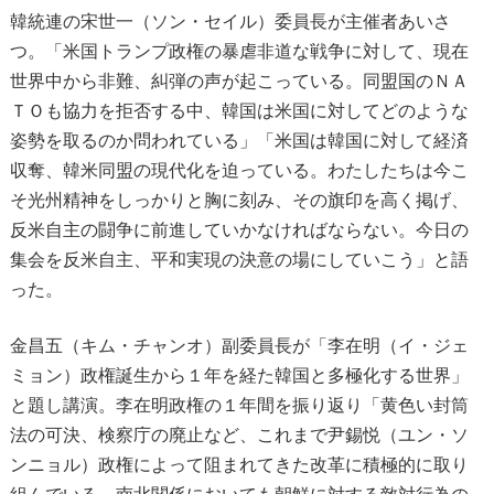
韓統連の宋世一（ソン・セイル）委員長が主催者あいさ
つ。「米国トランプ政権の暴虐非道な戦争に対して、現在
世界中から非難、糾弾の声が起こっている。同盟国のＮＡ
ＴＯも協力を拒否する中、韓国は米国に対してどのような
姿勢を取るのか問われている」「米国は韓国に対して経済
収奪、韓米同盟の現代化を迫っている。わたしたちは今こ
そ光州精神をしっかりと胸に刻み、その旗印を高く掲げ、
反米自主の闘争に前進していかなければならない。今日の
集会を反米自主、平和実現の決意の場にしていこう」と語
った。
金昌五（キム・チャンオ）副委員長が「李在明（イ・ジェ
ミョン）政権誕生から１年を経た韓国と多極化する世界」
と題し講演。李在明政権の１年間を振り返り「黄色い封筒
法の可決、検察庁の廃止など、これまで尹錫悦（ユン・ソ
ンニョル）政権によって阻まれてきた改革に積極的に取り