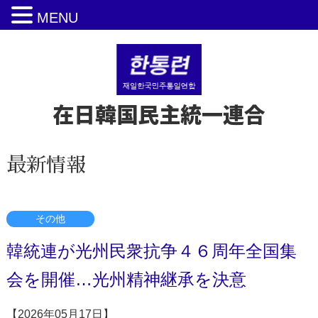
MENU
在日韓国民主統一連合
最新情報
その他
韓統連が光州民衆抗争４６周年全国集
会を開催…光州精神継承を決意
【2026年05月17日】