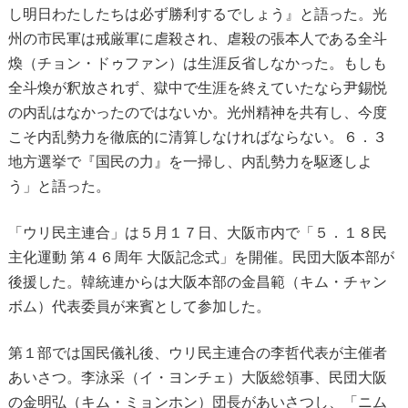
し明日わたしたちは必ず勝利するでしょう』と語った。光
州の市民軍は戒厳軍に虐殺され、虐殺の張本人である全斗
煥（チョン・ドゥファン）は生涯反省しなかった。もしも
全斗煥が釈放されず、獄中で生涯を終えていたなら尹錫悦
の内乱はなかったのではないか。光州精神を共有し、今度
こそ内乱勢力を徹底的に清算しなければならない。６．３
地方選挙で『国民の力』を一掃し、内乱勢力を駆逐しよ
う」と語った。
「ウリ民主連合」は５月１７日、大阪市内で「５．１８民
主化運動 第４６周年 大阪記念式」を開催。民団大阪本部が
後援した。韓統連からは大阪本部の金昌範（キム・チャン
ボム）代表委員が来賓として参加した。
第１部では国民儀礼後、ウリ民主連合の李哲代表が主催者
あいさつ。李泳采（イ・ヨンチェ）大阪総領事、民団大阪
の金明弘（キム・ミョンホン）団長があいさつし、「ニム