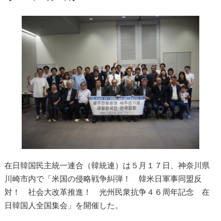
在日韓国民主統一連合（韓統連）は５月１７日、神奈川県
川崎市内で「米国の侵略戦争糾弾！ 韓米日軍事同盟反
対！ 社会大改革推進！ 光州民衆抗争４６周年記念 在
日韓国人全国集会」を開催した。