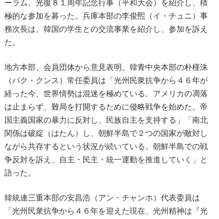
ーラム、光復８１周年記念行事（平和大会）を紹介し、積
極的な参加を募った。兵庫本部の李俊煕（イ・チュニ）事
務次長は、韓国の学生との交流事業を紹介し、参加を訴え
た。
地方本部、会員団体から意見表明。韓青中央本部の朴槿洙
（パク・クンス）常任委員は「光州民衆抗争から４６年が
経った今、世界情勢は混迷を極めている。アメリカの凋落
は止まらず、難局を打開するために侵略戦争を始めた。帝
国主義国家の暴力に反対し、民族自主を支持する」「南北
関係は破綻（はたん）し、朝鮮半島で２つの国家が敵対し
ながら共存するという状況が続いている。朝鮮半島での戦
争反対を訴え、自主・民主・統一運動を推進していく」と
語った。
韓統連三重本部の安昌浩（アン・チャンホ）代表委員は
「光州民衆抗争から４６年を迎えた現在、光州精神は『光