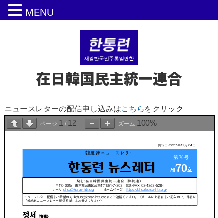
MENU
在日韓国民主統一連合
ニュースレターの配信申し込みは
こちら
をクリック
1
12
100%
ページ
/
ズーム