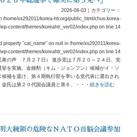
０２８年総選挙で確実に第３党へ」
2026-08-03｜カテゴリー：
in
/home/xs292011/korea-htr.org/public_html/chuo.korea-
g/wp-content/themes/koreahtr_ver02/index.php
on line
14
ad property "cat_name" on null in
/home/xs292011/korea-
rg/wp-content/themes/koreahtr_ver02/index.php
on line
14
民衆の声 ７月２７日） 進歩党は７月２０～２４日、党
選挙を実施。金鍾勲（キム・ジョンフン）候補がイ・ソ
ス候補を退け、第４期執行部を率いる党代表に選出され
。金氏は第２０代国会議員と第６、・・・
続きを読む
明大統領の危険なＮＡＴＯ首脳会議参加