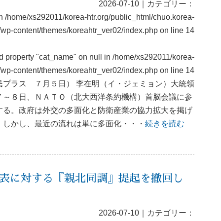
2026-07-10｜カテゴリー：
in
/home/xs292011/korea-htr.org/public_html/chuo.korea-
g/wp-content/themes/koreahtr_ver02/index.php
on line
14
ad property "cat_name" on null in
/home/xs292011/korea-
rg/wp-content/themes/koreahtr_ver02/index.php
on line
14
民プラス ７月５日） 李在明（イ・ジェミョン）大統領
７～８日、ＮＡＴＯ（北大西洋条約機構）首脳会議に参
する。政府は外交の多面化と防衛産業の協力拡大を掲げ
。しかし、最近の流れは単に多面化・・・
続きを読む
表に対する『親北同調』提起を撤回し
2026-07-10｜カテゴリー：