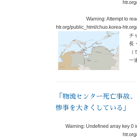
htr.or
Warning
: Attempt to re
htr.org/public_html/chuo.korea-htr.o
チ
長
（
一
「物流センター死亡事故、
惨事を大きくしている」
Warning
: Undefined array key 0 
htr.or