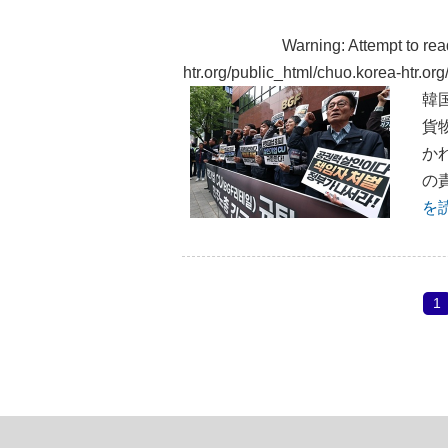
Warning
: Attempt to re
htr.org/public_html/chuo.korea-htr.o
韓
貨
か
の
を
1
投
稿
の