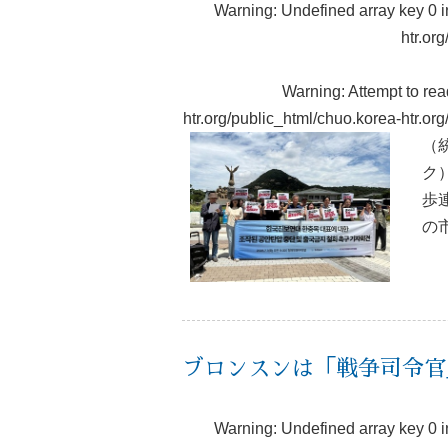
Warning
: Undefined array key 0 
htr.or
Warning
: Attempt to re
htr.org/public_html/chuo.korea-htr.o
（
ク
歩
の
ブロンスンは「戦争司令官
Warning
: Undefined array key 0 