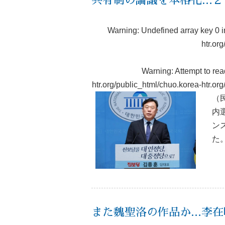
共有制の論議を本格化…２
Warning
: Undefined array key 0 
htr.or
Warning
: Attempt to re
htr.org/public_html/chuo.korea-htr.o
（
内
ン
た
また魏聖洛の作品か…李在