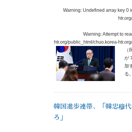
Warning
: Undefined array key 0 
htr.or
Warning
: Attempt to re
htr.org/public_html/chuo.korea-htr.o
（
が
加
る
韓国進歩連帯、「韓忠穆代
ろ」