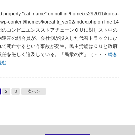
ad property "cat_name" on null in
/home/xs292011/korea-
rg/wp-content/themes/koreahtr_ver02/index.php
on line
14
国のコンビニエンスストアチェーンＣＵに対しスト中の
物連帯の組合員が、会社側が投入した代替トラックにひ
れて死亡するという事故が発生。民主労総はＣＵと政府
責任を厳しく追及している。「民衆の声」（・・・
続き
読む
2
3
次へ >