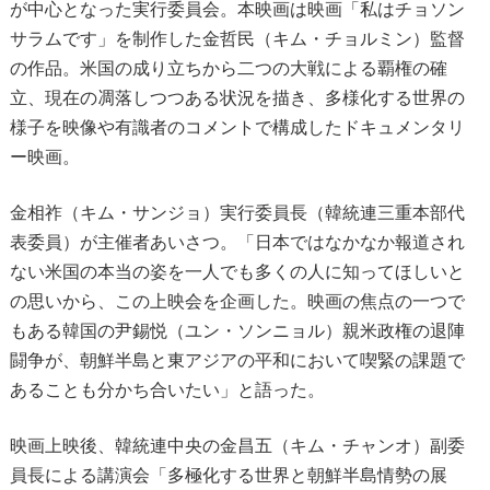
が中心となった実行委員会。本映画は映画「私はチョソン
サラムです」を制作した金哲民（キム・チョルミン）監督
の作品。米国の成り立ちから二つの大戦による覇権の確
立、現在の凋落しつつある状況を描き、多様化する世界の
様子を映像や有識者のコメントで構成したドキュメンタリ
ー映画。
金相祚（キム・サンジョ）実行委員長（韓統連三重本部代
表委員）が主催者あいさつ。「日本ではなかなか報道され
ない米国の本当の姿を一人でも多くの人に知ってほしいと
の思いから、この上映会を企画した。映画の焦点の一つで
もある韓国の尹錫悦（ユン・ソンニョル）親米政権の退陣
闘争が、朝鮮半島と東アジアの平和において喫緊の課題で
あることも分かち合いたい」と語った。
映画上映後、韓統連中央の金昌五（キム・チャンオ）副委
員長による講演会「多極化する世界と朝鮮半島情勢の展