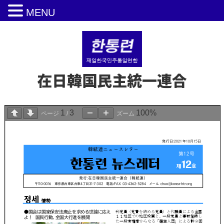
MENU
在日韓国民主統一連合
1
3
100%
ページ
/
ズーム