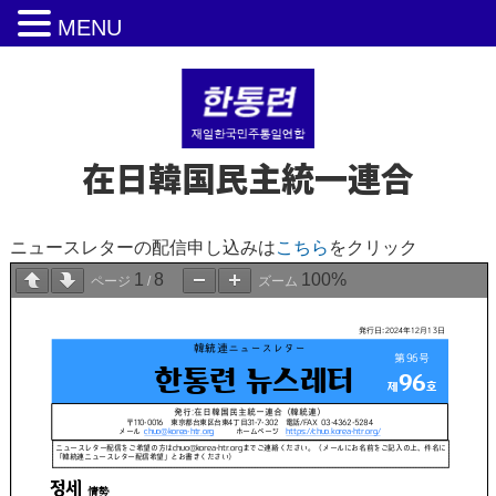
MENU
在日韓国民主統一連合
ニュースレターの配信申し込みは
こちら
をクリック
1
8
100%
ページ
/
ズーム