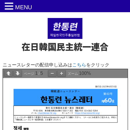
MENU
在日韓国民主統一連合
ニュースレターの配信申し込みは
こちら
をクリック
1
5
100%
ページ
/
ズーム