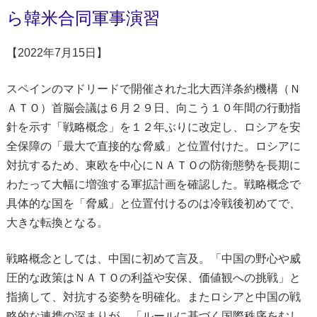
ら韓米合同軍事演習
【2022年7月15日】
スペインのマドリードで開催された北大西洋条約機構（Ｎ
ＡＴＯ）首脳会議は６月２９日、向こう１０年間の行動指
針を示す「戦略概念」を１２年ぶりに改定し、ロシアを安
全保障の「最大で直接的な脅威」と位置付けた。ロシアに
対抗するため、東欧を中心にＮＡＴＯの防衛態勢を長期に
わたって大幅に増強する軍拡計画を確認した。戦略概念で
具体的な国を「脅威」と位置付けるのは冷戦後初めてで、
大きな転換となる。
戦略概念としては、中国に初めて言及。「中国の野心や威
圧的な政策はＮＡＴＯの利益や安保、価値観への挑戦」と
指摘して、対抗する姿勢を明確化。またロシアと中国の戦
略的な連携の深まりが、「ルールに基づく国際秩序をむし