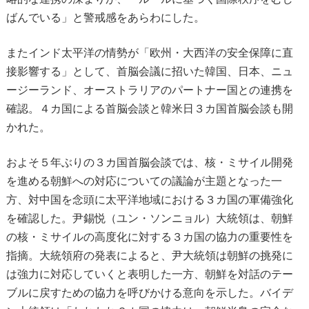
ばんでいる」と警戒感をあらわにした。
またインド太平洋の情勢が「欧州・大西洋の安全保障に直
接影響する」として、首脳会議に招いた韓国、日本、ニュ
ージーランド、オーストラリアのパートナー国との連携を
確認。４カ国による首脳会談と韓米日３カ国首脳会談も開
かれた。
およそ５年ぶりの３カ国首脳会談では、核・ミサイル開発
を進める朝鮮への対応についての議論が主題となった一
方、対中国を念頭に太平洋地域における３カ国の軍備強化
を確認した。尹錫悦（ユン・ソンニョル）大統領は、朝鮮
の核・ミサイルの高度化に対する３カ国の協力の重要性を
指摘。大統領府の発表によると、尹大統領は朝鮮の挑発に
は強力に対応していくと表明した一方、朝鮮を対話のテー
ブルに戻すための協力を呼びかける意向を示した。バイデ