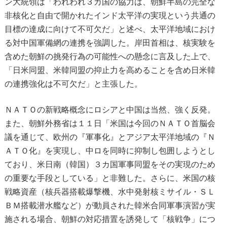
ン大統領は「われわれ３カ国の協力は、朝鮮半島の完全な
非核化と自由で開かれたインド太平洋の実現という共通の
目標の達成に向けて不可欠だ」と述べ、太平洋地域におけ
る対中国軍備網の連携を強調した。岸田首相は、核実験を
含めた朝鮮の挑発行為の可能性への懸念に言及した上で、
「日米同盟、米韓同盟の抑止力を高めることを含め日米韓
の連携強化は不可欠だ」と主張した。
ＮＡＴＯの新戦略概念にロシアと中国は当然、強く反発。
また、朝鮮外務省は１１日「米国は今回のＮＡＴＯ首脳会
議を通じて、欧州の『軍事化』とアジア太平洋地域の『Ｎ
ＡＴＯ化』を実現し、中ロを同時に抑制し包囲しようとし
ており、米日南（韓国）３カ国軍事同盟をその実現のため
の重要な手段としている」と非難した。さらに、米国の核
戦略資産（核兵器搭載爆撃機、水中発射核ミサイル・ＳＬ
ＢＭ搭載潜水艦など）が動員された韓米合同軍事演習が実
施される場合、朝鮮の対応措置を誘発して「核戦争」につ