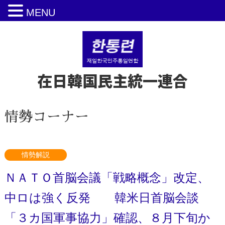
MENU
在日韓国民主統一連合
情勢コーナー
情勢解説
ＮＡＴＯ首脳会議「戦略概念」改定、
中ロは強く反発 韓米日首脳会談
「３カ国軍事協力」確認、８月下旬か