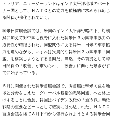
トラリア、ニュージーランドはインド太平洋地域のパート
ナー国として、ＮＡＴＯとの協力を積極的に求められ応じ
る関係が強化されていく。
韓米日首脳会談では、米国のインド太平洋戦略の下、対朝
鮮に加えて対中国も視野に入れた韓米日３カ国軍事協力の
必要性が確認された。同盟関係にある韓米、日米の軍事協
力を進めながら、いずれは実質的な韓米日３カ国軍事「同
盟」を構築しようとする意図だ。当然、その前提として韓
日関係の「改善」が求められ、「改善」に向けた動きがす
でに始まっている。
５月に開催された韓米首脳会談で、両首脳は韓米同盟を地
域と分野をこえた「グローバル包括的戦略同盟」へと格上
げすることに合意、韓国はバイデン政権の「新冷戦」覇権
戦略の重要なピースとして確実にはめ込まれた。ＮＡＴＯ
首脳会議を経て８月下旬から強行されようとする韓米合同