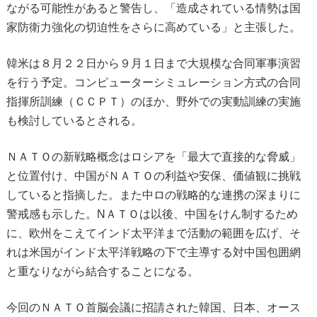
ながる可能性があると警告し、「造成されている情勢は国
家防衛力強化の切迫性をさらに高めている」と主張した。
韓米は８月２２日から９月１日まで大規模な合同軍事演習
を行う予定。コンピューターシミュレーション方式の合同
指揮所訓練（ＣＣＰＴ）のほか、野外での実動訓練の実施
も検討しているとされる。
ＮＡＴＯの新戦略概念はロシアを「最大で直接的な脅威」
と位置付け、中国がＮＡＴＯの利益や安保、価値観に挑戦
していると指摘した。また中ロの戦略的な連携の深まりに
警戒感も示した。NＡＴＯは以後、中国をけん制するため
に、欧州をこえてインド太平洋まで活動の範囲を広げ、そ
れは米国がインド太平洋戦略の下で主導する対中国包囲網
と重なりながら結合することになる。
今回のＮＡＴＯ首脳会議に招請された韓国、日本、オース