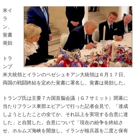
米イ
ラ
ン、
覚書
発効
トラ
ンプ
米大統領とイランのペゼシュキアン大統領は６月１７日、
両国の戦闘終結を定めた覚書に署名し、覚書は発効した。
トランプ氏は主要７カ国首脳会議（Ｇ７サミット）閉幕に
当たりフランス東部エビアンで行った記者会見で、「達成
しようとしたことの全てか、それ以上を実現する合意に達
した」と自賛した。合意について「現在の紛争を終結さ
せ、ホルムズ海峡を開放し、イランが核兵器を二度と保有