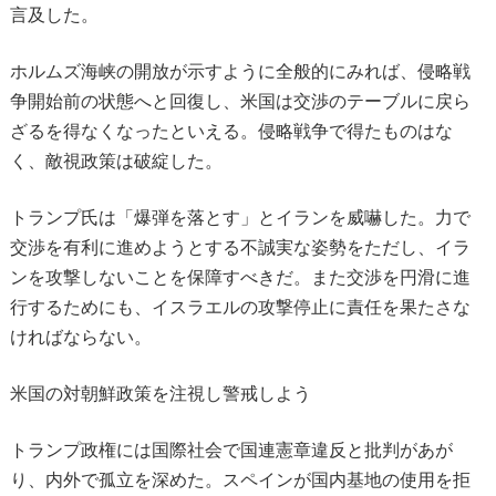
言及した。
ホルムズ海峡の開放が示すように全般的にみれば、侵略戦
争開始前の状態へと回復し、米国は交渉のテーブルに戻ら
ざるを得なくなったといえる。侵略戦争で得たものはな
く、敵視政策は破綻した。
トランプ氏は「爆弾を落とす」とイランを威嚇した。力で
交渉を有利に進めようとする不誠実な姿勢をただし、イラ
ンを攻撃しないことを保障すべきだ。また交渉を円滑に進
行するためにも、イスラエルの攻撃停止に責任を果たさな
ければならない。
米国の対朝鮮政策を注視し警戒しよう
トランプ政権には国際社会で国連憲章違反と批判があが
り、内外で孤立を深めた。スペインが国内基地の使用を拒