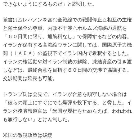
できないようにするものだ」と説明した。
覚書は△レバノンを含む全戦線での戦闘停止△相互の主権
と領土保全の尊重、内政不干渉△ホルムズ海峡の通航を
「６０日間に限り、通航料なし」で保障するなどの内容。
イランが保有する高濃縮ウランに関しては、国際原子力機
関（ＩＡＥＡ）の監視下でイラン国内で希釈するとした。
イランの核活動や対イラン制裁の解除、凍結資産の引き渡
しなどは、最終合意を目指す６０日間の交渉で協議する。
交渉期間は延長も可能。
トランプ氏は会見で、イランが合意を順守しない場合は
「彼らの頭上にすぐにでも爆弾を投下する」と脅した。イ
ラン外務省報道官は「米国が履行をためらえば、われわれ
も履行しない」とけん制した。
米国の敵視政策は破綻