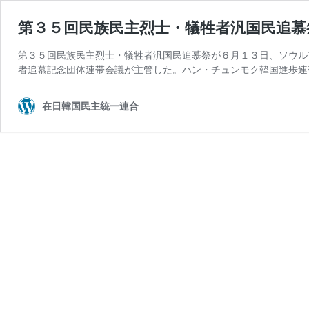
第３５回民族民主烈士・犠牲者汎国民追慕
第３５回民族民主烈士・犠牲者汎国民追慕祭が６月１３日、ソウル
者追慕記念団体連帯会議が主管した。ハン・チュンモク韓国進歩連
在日韓国民主統一連合