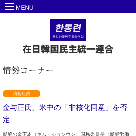
MENU
在日韓国民主統一連合
情勢コーナー
情勢短信
金与正氏、米中の「非核化同意」を否
定
朝鮮の金正恩（キム・ジョンウン）国務委員長（朝鮮労働