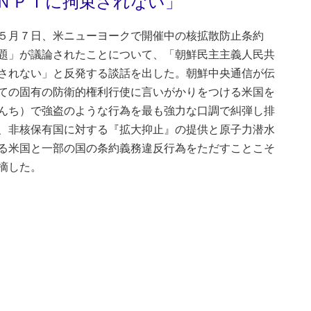
ＮＰＴに拘束されない」
５月７日、米ニューヨークで開催中の核拡散防止条約
題」が議論されたことについて、「朝鮮民主主義人民共
されない」と反発する談話を出した。朝鮮中央通信が伝
ての固有の防衛的権利行使に言いがかりをつける米国を
んち）で強盗のような行為を最も強力な口調で糾弾し排
、非核保有国に対する『拡大抑止』の提供と原子力潜水
る米国と一部の国の条約義務違反行為をただすことこそ
摘した。