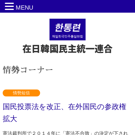
MENU
在日韓国民主統一連合
情勢コーナー
情勢短信
国民投票法を改正、在外国民の参政権
拡大
憲法裁判所で２０１４年に「憲法不合致」の決定が下され