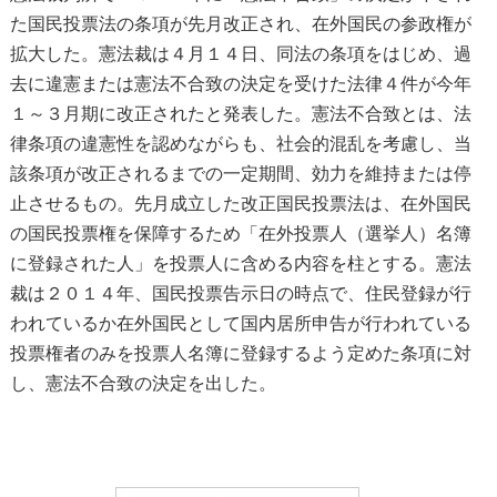
た国民投票法の条項が先月改正され、在外国民の参政権が
拡大した。憲法裁は４月１４日、同法の条項をはじめ、過
去に違憲または憲法不合致の決定を受けた法律４件が今年
１～３月期に改正されたと発表した。憲法不合致とは、法
律条項の違憲性を認めながらも、社会的混乱を考慮し、当
該条項が改正されるまでの一定期間、効力を維持または停
止させるもの。先月成立した改正国民投票法は、在外国民
の国民投票権を保障するため「在外投票人（選挙人）名簿
に登録された人」を投票人に含める内容を柱とする。憲法
裁は２０１４年、国民投票告示日の時点で、住民登録が行
われているか在外国民として国内居所申告が行われている
投票権者のみを投票人名簿に登録するよう定めた条項に対
し、憲法不合致の決定を出した。