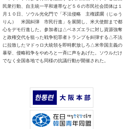
民衆行動、自主統一平和連帯など５６の市民社会団体は１
月１０日、ソウル光化門で「不法侵略 主権蹂躙（じゅう
りん） 米国糾弾 市民行進」を展開し、米大使館まで都
心をデモ行進した。参加者は△ベネズエラに対し資源強奪
と政権交代を狙った戦争犯罪者トランプを糾弾する△不法
に拉致したマドゥロ大統領を即時釈放しろ△米帝国主義の
暴挙、侵略戦争をやめろと一斉に声をあげた。ソウルだけ
でなく全国各地でも同様の抗議行動が開催された。