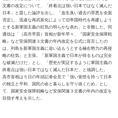
文書の改定について、「終着点は強い日本ではなく滅んだ
日本」と題した論評を出し、「血生臭い過去の罪悪を全面
否定し、迅速な再武装化によって旧帝国時代を再建しよう
とする新軍国主義の狂気の明らかな表れ」と非難した。同
通信は「（高市早苗）首相が新年早々、『国家安全保障戦
略』など安保関連３文書の年内改定を公式に宣言したの
は、列島を新軍国主義に追い込もうとする極右勢力の再侵
略の狂気」と主張。「新軍国主義で日本が得るものは完全
な破滅だけだ」とし、「歴史が実証するように軍国主義の
終着点は強い日本ではなく滅んだ日本だ」と強調した。
高市首相は５日の年頭記者会見で「強い覚悟を持って日本
の独立と平和、国民の命と暮らしを守り抜くため」とし
て、国家安全保障戦略など安保関連３文書の年内の改定を
目指す考えを示した。