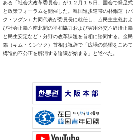
ある「社会大改革委員会」が１２月１５日、国会で発足式
と政策フォーラムを開催した。韓国進歩連帯の朴錫運（パ
ク・ソグン）共同代表が委員長に就任し、△民主主義およ
び社会正義△南北間の平和協力および実用外交△経済正義
と民生安定など７分野の改革課題を首相に諮問する。金民
錫（キム・ミンソク）首相は祝辞で「広場の熱望をこめて
構造的不公正を解消する論議が始まる」と述べた。