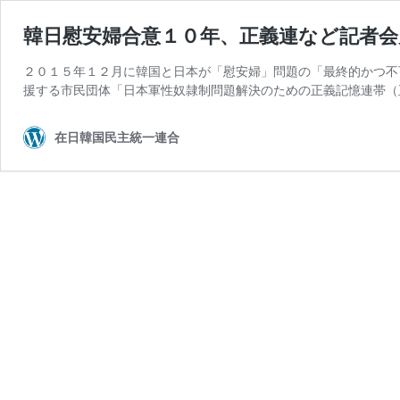
韓日慰安婦合意１０年、正義連など記者会
２０１５年１２月に韓国と日本が「慰安婦」問題の「最終的かつ不
援する市民団体「日本軍性奴隷制問題解決のための正義記憶連帯（
在日韓国民主統一連合