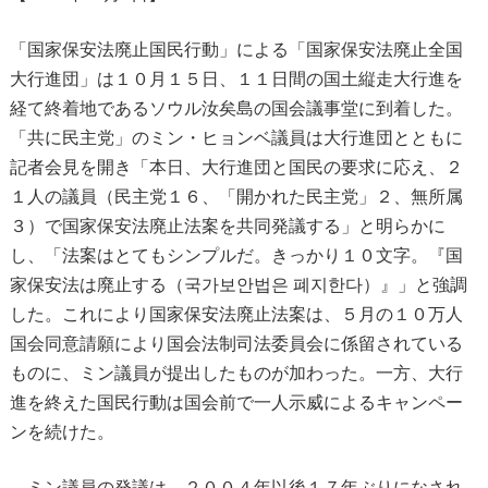
「国家保安法廃止国民行動」による「国家保安法廃止全国
大行進団」は１０月１５日、１１日間の国土縦走大行進を
経て終着地であるソウル汝矣島の国会議事堂に到着した。
「共に民主党」のミン・ヒョンベ議員は大行進団とともに
記者会見を開き「本日、大行進団と国民の要求に応え、２
１人の議員（民主党１６、「開かれた民主党」２、無所属
３）で国家保安法廃止法案を共同発議する」と明らかに
し、「法案はとてもシンプルだ。きっかり１０文字。『国
家保安法は廃止する（국가보안법은 폐지한다）』」と強調
した。これにより国家保安法廃止法案は、５月の１０万人
国会同意請願により国会法制司法委員会に係留されている
ものに、ミン議員が提出したものが加わった。一方、大行
進を終えた国民行動は国会前で一人示威によるキャンペー
ンを続けた。
ミン議員の発議は、２００４年以後１７年ぶりになされ