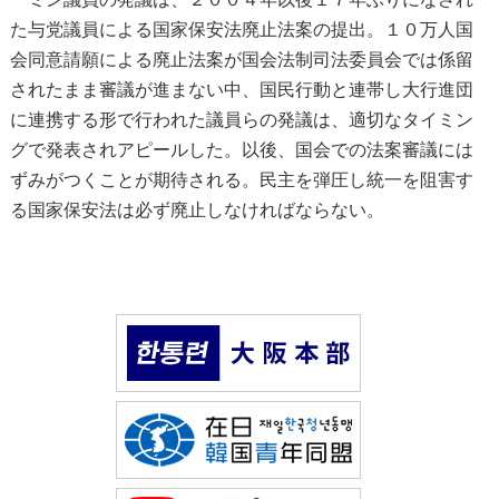
た与党議員による国家保安法廃止法案の提出。１０万人国
会同意請願による廃止法案が国会法制司法委員会では係留
されたまま審議が進まない中、国民行動と連帯し大行進団
に連携する形で行われた議員らの発議は、適切なタイミン
グで発表されアピールした。以後、国会での法案審議には
ずみがつくことが期待される。民主を弾圧し統一を阻害す
る国家保安法は必ず廃止しなければならない。