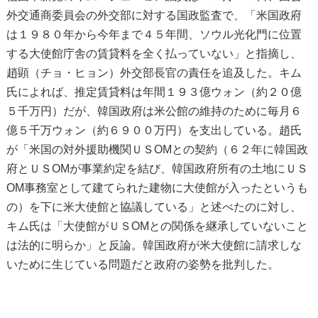
外交通商委員会の外交部に対する国政監査で、「米国政府
は１９８０年から今年まで４５年間、ソウル光化門に位置
する大使館庁舎の賃貸料を全く払っていない」と指摘し、
趙顕（チョ・ヒョン）外交部長官の責任を追及した。キム
氏によれば、推定賃貸料は年間１９３億ウォン（約２０億
５千万円）だが、韓国政府は米公館の維持のために毎月６
億５千万ウォン（約６９００万円）を支出している。趙氏
が「米国の対外援助機関ＵＳОМとの契約（６２年に韓国政
府とＵＳОМが事業約定を結び、韓国政府所有の土地にＵＳ
ОМ事務室として建てられた建物に大使館が入ったというも
の）を下に米大使館と協議している」と述べたのに対し、
キム氏は「大使館がＵＳОМとの関係を継承していないこと
は法的に明らか」と反論。韓国政府が米大使館に請求しな
いために生じている問題だと政府の姿勢を批判した。