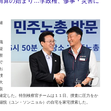
清算の始まり…李政権、惨事・災害に
確
職
疑
察
で
お
捜
大
取
確定した。特別検察官チームは１１日、捜査に圧力をか
錫悦（ユン・ソンニョル）の自宅を家宅捜索した。