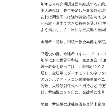
加する真相究明調査団を編成すると約
李大統領は、昨年発足した事故特別調
あれば調査団には強制調査権を与える
から続く豪雨で大きな被害を受けた地
よう指示し、２１日には被災地の慶尚
金建希・特検、旧統一教会本部を家宅
尹錫悦の妻、金建希（キム・ゴニ）に
加平にある世界平和統一家庭連合（旧
統一教会を巡っては、元幹部が２０２
通じ、金建希にダイヤモンドのネック
のカンボジア・メコン川開発事業やニ
誘致、大統領就任式への招待などで便
日、尹錫悦に２９日に、金建希に来月
地裁、尹錫悦の逮捕適否審査請求棄却