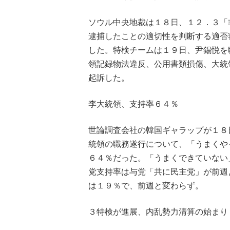
ソウル中央地裁は１８日、１２．３「
逮捕したことの適切性を判断する適否
した。特検チームは１９日、尹錫悦を
領記録物法違反、公用書類損傷、大統
起訴した。
李大統領、支持率６４％
世論調査会社の韓国ギャラップが１８
統領の職務遂行について、「うまくや
６４％だった。「うまくできていない
党支持率は与党「共に民主党」が前週
は１９％で、前週と変わらず。
３特検が進展、内乱勢力清算の始まり