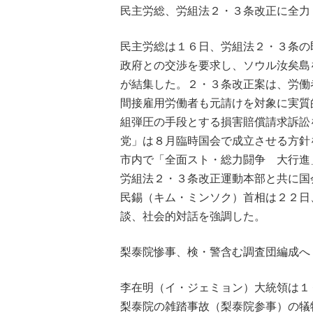
民主労総、労組法２・３条改正に全力
民主労総は１６日、労組法２・３条の
政府との交渉を要求し、ソウル汝矣島
が結集した。２・３条改正案は、労働
間接雇用労働者も元請けを対象に実質
組弾圧の手段とする損害賠償請求訴訟
党」は８月臨時国会で成立させる方針
市内で「全面スト・総力闘争 大行進
労組法２・３条改正運動本部と共に国
民錫（キム・ミンソク）首相は２２日
談、社会的対話を強調した。
梨泰院惨事、検・警含む調査団編成へ
李在明（イ・ジェミョン）大統領は１
梨泰院の雑踏事故（梨泰院参事）の犠