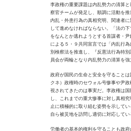
李政権の重要課題は内乱勢力の清算と
察官チームが発足し、順調に活動を推
内乱・外患行為の真相究明、関連者に
して進めなければならない。「法の下
をなんとか逃れようとする首謀者・尹
による５・９共同宣言では「内乱行為
別検察法を推進し、『反憲法行為特別
員会が両輪となり内乱勢力の清算を強
政府が国民の生命と安全を守ることは
クネ）政権時のセウォル号惨事や尹政
視されてきたのは事実だ。李政権は国
し、これまでの重大惨事に対し真相究
止に積極的に取り組む姿勢を示してい
自ら被災地を訪問し適切に対応してい
労働者の基本的権利を守ることも政府