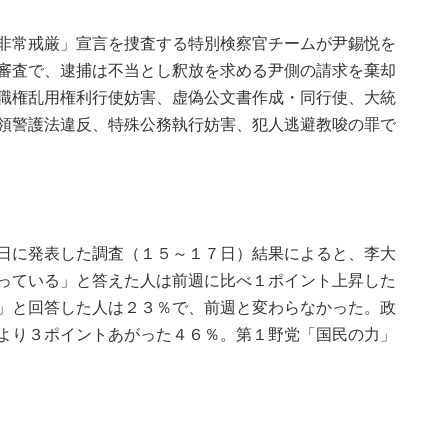
非常戒厳」宣言を捜査する特別検察官チームが尹錫悦を
審査で、逮捕は不当とし釈放を求める尹側の請求を棄却
職権乱用権利行使妨害、虚偽公文書作成・同行使、大統
領警護法違反、特殊公務執行妨害、犯人逃避教唆の罪で
日に発表した調査（１５～１７日）結果によると、李大
っている」と答えた人は前週に比べ１ポイント上昇した
」と回答した人は２３％で、前週と変わらなかった。政
より３ポイントあがった４６％。第１野党「国民の力」