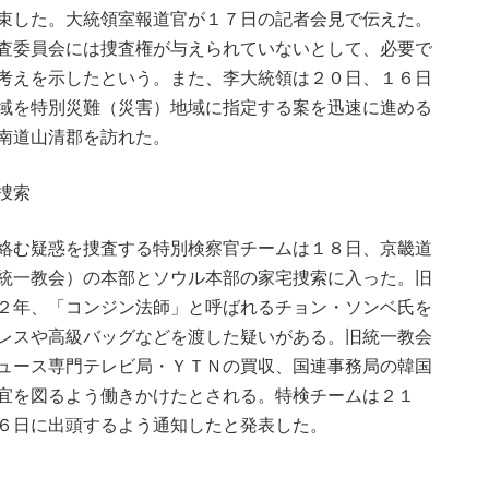
束した。大統領室報道官が１７日の記者会見で伝えた。
査委員会には捜査権が与えられていないとして、必要で
考えを示したという。また、李大統領は２０日、１６日
域を特別災難（災害）地域に指定する案を迅速に進める
南道山清郡を訪れた。
捜索
絡む疑惑を捜査する特別検察官チームは１８日、京畿道
統一教会）の本部とソウル本部の家宅捜索に入った。旧
２年、「コンジン法師」と呼ばれるチョン・ソンベ氏を
レスや高級バッグなどを渡した疑いがある。旧統一教会
ュース専門テレビ局・ＹＴＮの買収、国連事務局の韓国
宜を図るよう働きかけたとされる。特検チームは２１
６日に出頭するよう通知したと発表した。