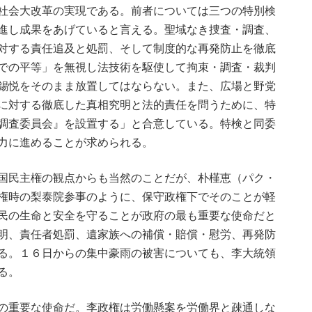
社会大改革の実現である。前者については三つの特別検
進し成果をあげていると言える。聖域なき捜査・調査、
対する責任追及と処罰、そして制度的な再発防止を徹底
での平等」を無視し法技術を駆使して拘束・調査・裁判
錫悦をそのまま放置してはならない。また、広場と野党
に対する徹底した真相究明と法的責任を問うために、特
調査委員会』を設置する」と合意している。特検と同委
力に進めることが求められる。
国民主権の観点からも当然のことだが、朴槿恵（パク・
権時の梨泰院参事のように、保守政権下でそのことが軽
民の生命と安全を守ることが政府の最も重要な使命だと
明、責任者処罰、遺家族への補償・賠償・慰労、再発防
る。１６日からの集中豪雨の被害についても、李大統領
る。
の重要な使命だ。李政権は労働懸案を労働界と疎通しな