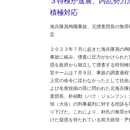
３特検が進展、内乱勢力
積極対応
海兵隊員殉職事故、元捜査団長の無罪
定
２０２３年７月に起きた海兵隊員の殉
事故に絡み、捜査に圧力がかけられた
惑を政府から独立して捜査する特別検
官チームは７月９日、事故の調査過程
上官の命令に従わなかったとして抗命
よび名誉毀損の罪に問われた元海兵隊
査団長、朴禎勳（パク・ジョンフン）
領（大佐）の刑事裁判に対する控訴を
り下げた。これにより、朴氏の無罪が
けた疑惑を持たれている前大統領・尹