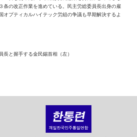
３条の改正作業を進めている。民主労総委員長出身の雇
国オプティカルハイテック労組の争議も早期解決するよ
員長と握手する金民錫首相（左）