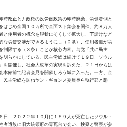
即時改正と尹政権の反労働政策の即時廃棄、労働者側と
をはじめ全国１０カ所で全面スト集会を開催、約８万人
者と使用者の概念を現状にそくして拡大し、下請けなど
的な労使交渉ができるようにし（２条）、使用者側が労
を制限する（３条）ことが核心内容。与党「共に民主
を明らかにしている。民主労総は続けて１９日、ソウル
」を開催し、社会大改革の実現を訴えた。２１日からは
会本館前で記者会見を開催しろう城に入った。一方、金
、民主労総を訪ねヤン・ギョンス委員長ら執行部と懇
６日、２０２２年１０月に１５９人が死亡したソウル・
牲者遺族に旧大統領府の青瓦台で会い、検察と警察が参