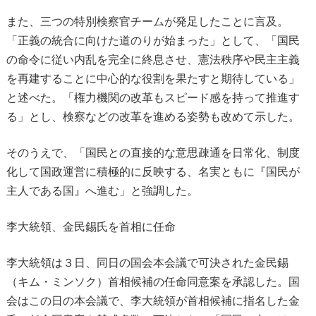
また、三つの特別検察官チームが発足したことに言及。
「正義の統合に向けた道のりが始まった」として、「国民
の命令に従い内乱を完全に終息させ、憲法秩序や民主主義
を再建することに中心的な役割を果たすと期待している」
と述べた。「権力機関の改革もスピード感を持って推進す
る」とし、検察などの改革を進める姿勢も改めて示した。
そのうえで、「国民との直接的な意思疎通を日常化、制度
化して国政運営に積極的に反映する、名実ともに『国民が
主人である国』へ進む」と強調した。
李大統領、金民錫氏を首相に任命
李大統領は３日、同日の国会本会議で可決された金民錫
（キム・ミンソク）首相候補の任命同意案を承認した。国
会はこの日の本会議で、李大統領が首相候補に指名した金