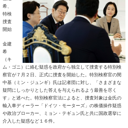
希、
特検
捜査
開始
金建
希
（キ
ム・ゴニ）に絡む疑惑を政府から独立して捜査する特別検
察官が７月２日、正式に捜査を開始した。特別検察官の閔
中基（ミン・ジュンギ）氏は記者団に対し、「さまざまな
疑問にしっかりとした答えを与えられるよう最善を尽く
す」と述べた。特別検察官法によると、捜査対象は金氏の
輸入車ディーラー「ドイツ・モーターズ」の株価操作疑惑
や政治ブローカー、ミョン・テギュン氏と共に国政選挙に
介入した疑惑など１６件。