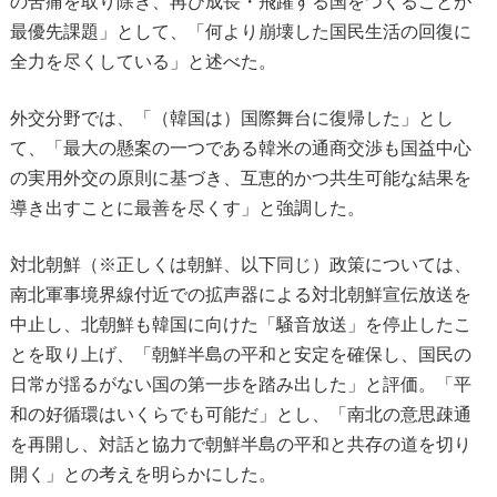
の苦痛を取り除き、再び成長・飛躍する国をつくることが
最優先課題」として、「何より崩壊した国民生活の回復に
全力を尽くしている」と述べた。
外交分野では、「（韓国は）国際舞台に復帰した」とし
て、「最大の懸案の一つである韓米の通商交渉も国益中心
の実用外交の原則に基づき、互恵的かつ共生可能な結果を
導き出すことに最善を尽くす」と強調した。
対北朝鮮（※正しくは朝鮮、以下同じ）政策については、
南北軍事境界線付近での拡声器による対北朝鮮宣伝放送を
中止し、北朝鮮も韓国に向けた「騒音放送」を停止したこ
とを取り上げ、「朝鮮半島の平和と安定を確保し、国民の
日常が揺るがない国の第一歩を踏み出した」と評価。「平
和の好循環はいくらでも可能だ」とし、「南北の意思疎通
を再開し、対話と協力で朝鮮半島の平和と共存の道を切り
開く」との考えを明らかにした。