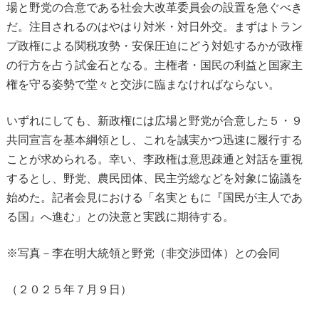
場と野党の合意である社会大改革委員会の設置を急ぐべき
だ。注目されるのはやはり対米・対日外交。まずはトラン
プ政権による関税攻勢・安保圧迫にどう対処するかが政権
の行方を占う試金石となる。主権者・国民の利益と国家主
権を守る姿勢で堂々と交渉に臨まなければならない。
いずれにしても、新政権には広場と野党が合意した５・９
共同宣言を基本綱領とし、これを誠実かつ迅速に履行する
ことが求められる。幸い、李政権は意思疎通と対話を重視
するとし、野党、農民団体、民主労総などを対象に協議を
始めた。記者会見における「名実ともに『国民が主人であ
る国』へ進む」との決意と実践に期待する。
※写真－李在明大統領と野党（非交渉団体）との会同
（２０２５年７月９日）