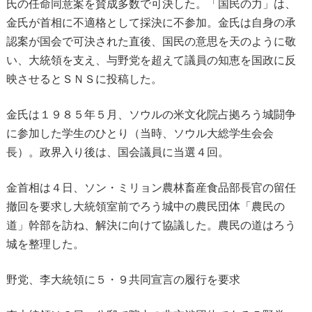
氏の任命同意案を賛成多数で可決した。「国民の力」は、
金氏が首相に不適格として採決に不参加。金氏は自身の承
認案が国会で可決された直後、国民の意思を天のように敬
い、大統領を支え、与野党を超えて議員の知恵を国政に反
映させるとＳＮＳに投稿した。
金氏は１９８５年５月、ソウルの米文化院占拠ろう城闘争
に参加した学生のひとり（当時、ソウル大総学生会会
長）。政界入り後は、国会議員に当選４回。
金首相は４日、ソン・ミリョン農林畜産食品部長官の留任
撤回を要求し大統領室前でろう城中の農民団体「農民の
道」幹部を訪ね、解決に向けて協議した。農民の道はろう
城を整理した。
野党、李大統領に５・９共同宣言の履行を要求