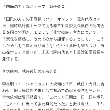
「国民の力」臨時トップ、就任会見
「国民の力」の宋彦錫（ソン・オンソク）院内代表は２
日、臨時執行部トップである非常対策委員長就任の記者会
見を国会で開き、１２．３「非常戒厳」宣言について、
「責任を痛感し、改めて心から謝罪する」として、「こう
した過ちを二度と繰り返さないという覚悟を刻みつけ、再
出発する」と述べた。宋氏は院内代表と非常対策委員長を
兼任する。
李大統領、就任後初の記者会見
李在明（イ・ジェミョン）大統領は３日、就任１カ月に合
わせ、旧大統領府の青瓦台で初めての記者会見を開いた。
李大統領は冒頭発言で、「この３０日間は一日一日を熾烈
（しれつ）に走ってきた時間だった」と振り返り、「生活