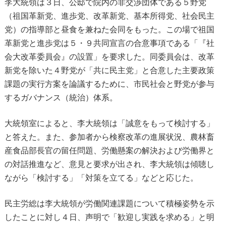
李大統領は３日、公邸で院内の非交渉団体である５野党
（祖国革新党、進歩党、改革新党、基本所得党、社会民主
党）の指導部と昼食を兼ねた会同をもった。この場で祖国
革新党と進歩党は５・９共同宣言の合意事項である「『社
会大改革委員会』の設置」を要求した。同委員会は、改革
新党を除いた４野党が「共に民主党」と合意した主要政策
課題の実行方案を論議するために、市民社会と野党が参与
するガバナンス（統治）体系。
大統領室によると、李大統領は「誠意をもって検討する」
と答えた。また、参加者から検察改革の進展状況、農林畜
産食品部長官の留任問題、労働懸案の解決および労働界と
の対話推進など、意見と要求が出され、李大統領は傾聴し
ながら「検討する」「対策を立てる」などと応じた。
民主労総は李大統領が労働関連課題について積極姿勢を示
したことに対し４日、声明で「歓迎し実践を求める」と明