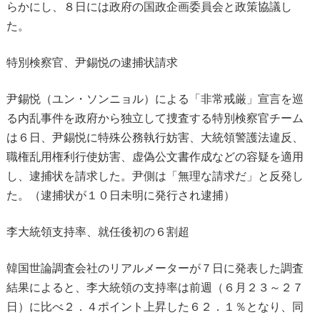
らかにし、８日には政府の国政企画委員会と政策協議し
た。
特別検察官、尹錫悦の逮捕状請求
尹錫悦（ユン・ソンニョル）による「非常戒厳」宣言を巡
る内乱事件を政府から独立して捜査する特別検察官チーム
は６日、尹錫悦に特殊公務執行妨害、大統領警護法違反、
職権乱用権利行使妨害、虚偽公文書作成などの容疑を適用
し、逮捕状を請求した。尹側は「無理な請求だ」と反発し
た。（逮捕状が１０日未明に発行され逮捕）
李大統領支持率、就任後初の６割超
韓国世論調査会社のリアルメーターが７日に発表した調査
結果によると、李大統領の支持率は前週（６月２３～２７
日）に比べ２．４ポイント上昇した６２．１％となり、同