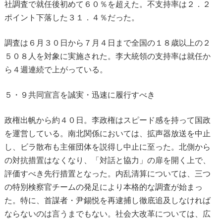
社調査で就任後初めて６０％を超えた。不支持率は２．２
ポイント下落した３１．４％だった。
調査は６月３０日から７月４日まで全国の１８歳以上の２
５０８人を対象に実施された。李大統領の支持率は就任か
ら４週連続で上がっている。
５・９共同宣言を誠実・迅速に履行すべき
政権出帆から約４０日。李政権はスピード感を持って国政
を運営している。南北関係においては、拡声器放送を中止
し、ビラ散布も主催団体を説得し中止に至った。北側から
の対抗措置はなくなり、「対話と協力」の扉を開く上で、
評価すべき先行措置となった。内乱清算については、三つ
の特別検察官チームの発足により本格的な調査が始まっ
た。特に、首謀者・尹錫悦を再逮捕し徹底追及しなければ
ならないのは言うまでもない。社会大改革については、広