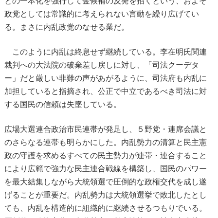
との一本化を強行して金候補の反発を招くという、およそ
政党としては常識的に考えられない言動を繰り広げてい
る。まさに内乱政党のなせる業だ。
このように内乱は終息せず継続している。李在明氏関連
裁判への大法院の破棄差し戻しに対し、「司法クーデタ
ー」だと厳しい非難の声があがるように、司法府も内乱に
加担していると指摘され、公正で中立であるべき司法に対
する国民の信頼は失墜している。
広場大選連合政治市民連帯が発足し、５野党・連席会議と
のさらなる連帯も明らかにした。内乱勢力の清算と民主憲
政の守護を求めるすべての民主勢力が連帯・連合すること
により広範で強力な民主連合戦線を構築し、国民のパワー
を最大結集しながら大統領選で圧倒的な政権交代を成し遂
げることが重要だ。内乱勢力は大統領選挙で敗北したとし
ても、内乱を構造的に組織的に継続させるつもりでいる。