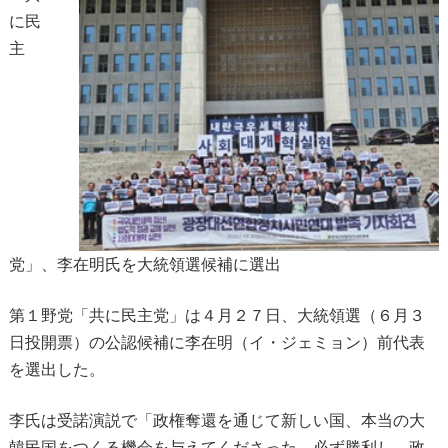
に民
主
党」、李在明氏を大統領選候補に選出
第１野党「共に民主党」は４月２７日、大統領選（６月３
日投開票）の公認候補に李在明（イ・ジェミョン）前代表
を選出した。
李氏は受諾演説で「政権奪還を通じて新しい国、本当の大
韓民国をつくる機会を与えてくださった。必ず勝利し、政