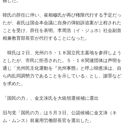
難した。
韓氏の辞任に伴い、崔相穆氏が再び権限代行する予定だっ
たが、崔氏は国会本会議に自身の弾劾訴追案が上程された
ことを受け、辞任を表明。李周浩（イ・ジュホ）社会副首
相兼教育部長官が代行することになった。
韓氏は２日、光州の５・１８国立民主墓地を参拝しよう
としたが、市民に拒否された。５・１８関連団体は声明を
通じ「光州民主化運動を『光州事態』と呼ぶ韓悳洙は、自
ら内乱同調勢力であることを示している」とし、謝罪など
を求めた。
「国民の力」、金文洙氏を大統領選候補に選出
旧与党「国民の力」は５月３日、公認候補に金文洙（キ
ム・ムンス）前雇用労働部長官を選出した。