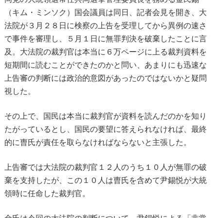
（キム・ミンソク）国会議員は同日、記者会見を開き、大
法院が３月２８日に検察の上告を受理してから異例の速さ
で事件を審理し、５月１日に無罪判決を破棄したことに言
及。大法院の裁判官は本当に６万ページに上る裁判資料を
短期間に読むことができたのかと問い、あまりにも迅速な
上告審の判断には政治的意図があったのではないかと疑問
視した。
その上で、国民は本当に裁判官が資料を読んだのかを知り
たがっているとし、国民の要望に答えられなければ、最終
的に曺氏が責任を取らなければならないと主張した。
上告審では大法院の裁判官１２人のうち１０人が無罪の破
棄を支持したが、この１０人は曺氏を含めて尹錫悦が大統
領時に任命した裁判官。