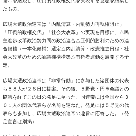
連帯を継続し、圧倒的な政権交代を実現する意志を結集し
たもの。
広場大選政治連帯は「内乱清算・内乱勢力再執権阻止」
「圧倒的政権交代」「社会大改革」の実現を目標に、△民
主進歩改革政治勢力間の政治連合△圧倒的勝利のための連
合候補（一本化候補）選定△内乱清算・改憲推進日程・社
会大改革のための論議機構構築△有権者運動を展開する予
定。
広場大選政治連帯は「非常行動」に参与した諸団体の代表
ら５８人が２８日に提案。その後、５野党・円卓会議との
協議を経てこの日の発足に至った。同連帯には全国から３
０１人の団体代表らが名前を連ねた。発足には５野党の代
表らも参加し、広場大選政治連帯の趣旨に応答した。（発
足宣言は別掲）