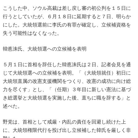
こうした中、ソウル高裁は差し戻し審の初公判を１５日に
行うとしていたが、６月１８日に延期すると７日、明らか
にした。大統領選前に李氏の有罪が確定し、立候補資格を
失う可能性はなくなった。
韓悳洙氏、大統領選への立候補を表明
５月１日に首相を辞任した韓悳洙氏は２日、記者会見を通
じて大統領選への立候補を表明。「（大統領就任）初日に
大統領直属の改憲支援機関をつくり、改憲の成功に向け総
力を尽くす」とし、「（任期）３年目に新しい憲法に基づ
き総選挙と大統領選を実施した後、直ちに職を辞する」と
述べた。
野党は、首相として戒厳・内乱の責任を回避し続けた上
に、大統領権限代行を投げ出し立候補した韓氏を厳しく非