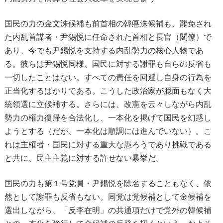
国民の力の金文洙候補も前首相の韓悳洙候補も、罷免され
た内乱首謀者・尹錫悦に任命された首相と長官（閣僚）で
あり、今でも尹錫悦を支持する内乱勢力の核心人物であ
る。彼らは尹錫悦同様、国民に対する謝罪も自らの反省も
一切したことはない。すべての責任を回避し自身の行為を
正当化するばかりである。こうした政治家が臆面もなく大
統領選に立候補する。さらには、改憲を云々しながら内乱
勢力の権力復帰を合法化し、一本化を掲げて国民を幻惑し
ようとする（だが、一本化は順調には進んでいない）。こ
れは主権者・国民に対する重大な愚ろうであり挑戦である
と共に、民主主義に対する許せない暴挙だ。
国民の力も第１号党員・尹錫悦を除名することもなく、依
然として謝罪も反省もない。同党は党候補として金候補を
選出しながら、「反李在明」の共通項だけで党外の韓候補