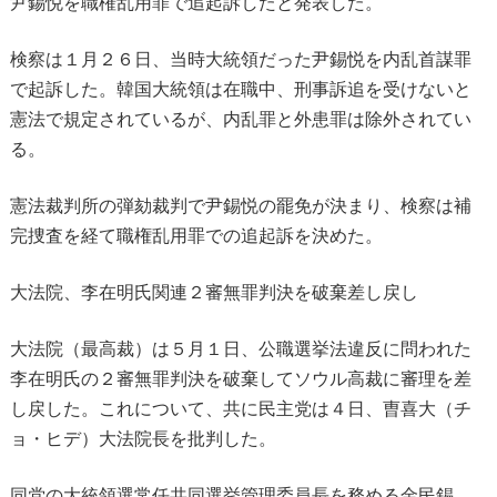
尹錫悦を職権乱用罪で追起訴したと発表した。
検察は１月２６日、当時大統領だった尹錫悦を内乱首謀罪
で起訴した。韓国大統領は在職中、刑事訴追を受けないと
憲法で規定されているが、内乱罪と外患罪は除外されてい
る。
憲法裁判所の弾劾裁判で尹錫悦の罷免が決まり、検察は補
完捜査を経て職権乱用罪での追起訴を決めた。
大法院、李在明氏関連２審無罪判決を破棄差し戻し
大法院（最高裁）は５月１日、公職選挙法違反に問われた
李在明氏の２審無罪判決を破棄してソウル高裁に審理を差
し戻した。これについて、共に民主党は４日、曺喜大（チ
ョ・ヒデ）大法院長を批判した。
同党の大統領選常任共同選挙管理委員長を務める金民錫