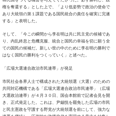
権を奪還する」とした上で、「より低姿勢で政治の使命で
あり大統領の第１課題である国民統合の責任を確実に完遂
する」と表明した。
そして、「今この瞬間から李在明は共に民主党の候補であ
り、内乱終息と危機克服、統合と国民の幸福を切に願う全
ての国民の候補だ。新しい世の中のために李在明の勝利で
はなく国民の勝利をつくっていく」と述べた。
「広場大選連合政治市民連帯」が発足
市民社会各界人士で構成された大統領選（大選）のための
共同対応機構である「広場大選連合政治市民連帯」（広場
大選政治連帯）が４月３０日、国会本館前で記者会見を開
き、正式発足した。これは、尹錫悦を罷免した広場の市民
と民主憲政を守護する野党が大統領選を前にして、強力な