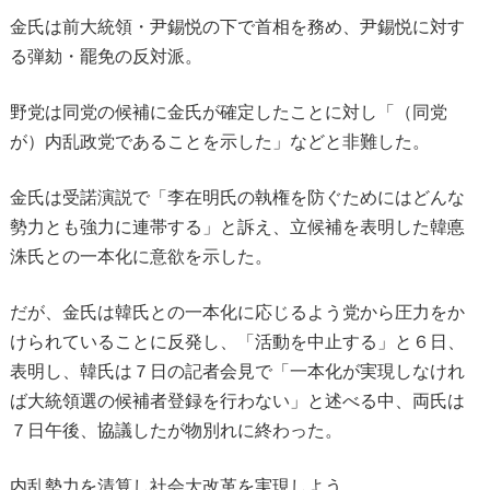
金氏は前大統領・尹錫悦の下で首相を務め、尹錫悦に対す
る弾劾・罷免の反対派。
野党は同党の候補に金氏が確定したことに対し「（同党
が）内乱政党であることを示した」などと非難した。
金氏は受諾演説で「李在明氏の執権を防ぐためにはどんな
勢力とも強力に連帯する」と訴え、立候補を表明した韓悳
洙氏との一本化に意欲を示した。
だが、金氏は韓氏との一本化に応じるよう党から圧力をか
けられていることに反発し、「活動を中止する」と６日、
表明し、韓氏は７日の記者会見で「一本化が実現しなけれ
ば大統領選の候補者登録を行わない」と述べる中、両氏は
７日午後、協議したが物別れに終わった。
内乱勢力を清算し社会大改革を実現しよう