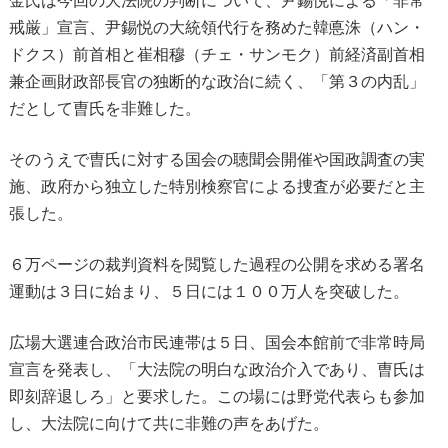
金氏は今回の大法院の判断について、尹錫悦による「非常
戒厳」宣言、尹錫悦の大統領代行を務めた韓悳洙（ハン・
ドクス）前首相と崔相穆（チェ・サンモク）前経済副首相
兼企画財政部長官の独断的な政治に続く、「第３の内乱」
だとして曺氏を非難した。
そのうえで曺氏に対する国会の聴聞会開催や国政調査の実
施、政府から独立した特別検察官による捜査が必要だと主
張した。
６万ページの裁判資料を閲覧した過程の公開を求める署名
運動は３日に始まり、５日には１００万人を突破した。
広場大選連合政治市民連帯は５日、国会本館前で非常時局
宣言を発表し、「大法院の明白な政治介入であり、曺氏は
即刻辞退しろ」と要求した。この場には野党代表らも参加
し、大法院に向けて共に非難の声をあげた。