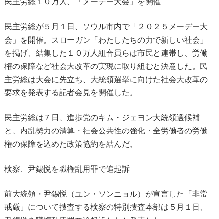
民主労総１０万人、「メーデー大会」を開催
民主労総が５月１日、ソウル市内で「２０２５メーデー大
会」を開催。スローガン「わたしたちの力で新しい社会」
を掲げ、結集した１０万人組合員らは市民と連帯し、労働
権の保障など社会大改革の実現に取り組むと決意した。民
主労総は大会に先立ち、大統領選挙に向けた社会大改革の
要求を発表する記者会見を開催した。
民主労総は７日、進歩党のキム・ジェヨン大統領選候補
と、内乱勢力の清算・社会公共性の強化・全労働者の労働
権の保障を込めた政策協約を結んだ。
検察、尹錫悦を職権乱用罪で追起訴
前大統領・尹錫悦（ユン・ソンニョル）が宣言した「非常
戒厳」について捜査する検察の特別捜査本部は５月１日、