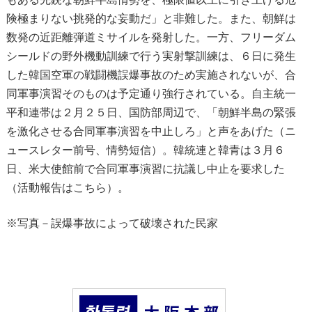
険極まりない挑発的な妄動だ」と非難した。また、朝鮮は
数発の近距離弾道ミサイルを発射した。一方、フリーダム
シールドの野外機動訓練で行う実射撃訓練は、６日に発生
した韓国空軍の戦闘機誤爆事故のため実施されないが、合
同軍事演習そのものは予定通り強行されている。自主統一
平和連帯は２月２５日、国防部周辺で、「朝鮮半島の緊張
を激化させる合同軍事演習を中止しろ」と声をあげた（ニ
ュースレター前号、情勢短信）。韓統連と韓青は３月６
日、米大使館前で合同軍事演習に抗議し中止を要求した
（活動報告はこちら）。
※写真－誤爆事故によって破壊された民家