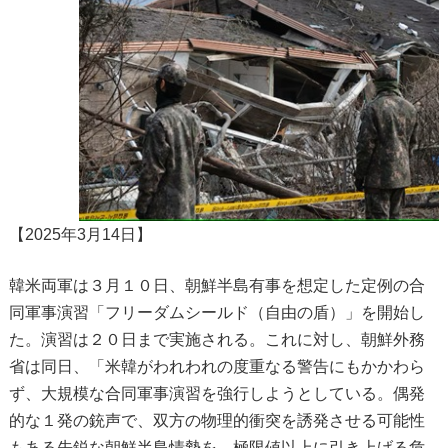
【2025年3月14日】
韓米両軍は３月１０日、朝鮮半島有事を想定した定例の合
同軍事演習「フリーダムシールド（自由の盾）」を開始し
た。演習は２０日まで実施される。これに対し、朝鮮外務
省は同日、「米韓がわれわれの度重なる警告にもかかわら
ず、大規模な合同軍事演習を強行しようとしている。偶発
的な１発の銃声で、双方の物理的衝突を誘発させる可能性
もある先鋭な朝鮮半島情勢を、極限値以上に引き上げる危