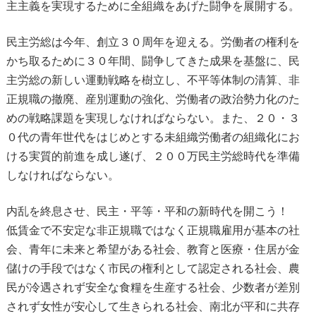
主主義を実現するために全組織をあげた闘争を展開する。
民主労総は今年、創立３０周年を迎える。労働者の権利を
かち取るために３０年間、闘争してきた成果を基盤に、民
主労総の新しい運動戦略を樹立し、不平等体制の清算、非
正規職の撤廃、産別運動の強化、労働者の政治勢力化のた
めの戦略課題を実現しなければならない。また、２０・３
０代の青年世代をはじめとする未組織労働者の組織化にお
ける実質的前進を成し遂げ、２００万民主労総時代を準備
しなければならない。
内乱を終息させ、民主・平等・平和の新時代を開こう！
低賃金で不安定な非正規職ではなく正規職雇用が基本の社
会、青年に未来と希望がある社会、教育と医療・住居が金
儲けの手段ではなく市民の権利として認定される社会、農
民が冷遇されず安全な食糧を生産する社会、少数者が差別
されず女性が安心して生きられる社会、南北が平和に共存