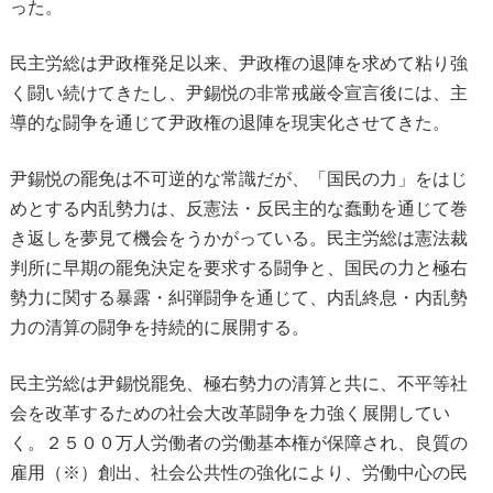
った。
民主労総は尹政権発足以来、尹政権の退陣を求めて粘り強
く闘い続けてきたし、尹錫悦の非常戒厳令宣言後には、主
導的な闘争を通じて尹政権の退陣を現実化させてきた。
尹錫悦の罷免は不可逆的な常識だが、「国民の力」をはじ
めとする内乱勢力は、反憲法・反民主的な蠢動を通じて巻
き返しを夢見て機会をうかがっている。民主労総は憲法裁
判所に早期の罷免決定を要求する闘争と、国民の力と極右
勢力に関する暴露・糾弾闘争を通じて、内乱終息・内乱勢
力の清算の闘争を持続的に展開する。
民主労総は尹錫悦罷免、極右勢力の清算と共に、不平等社
会を改革するための社会大改革闘争を力強く展開してい
く。２５００万人労働者の労働基本権が保障され、良質の
雇用（※）創出、社会公共性の強化により、労働中心の民