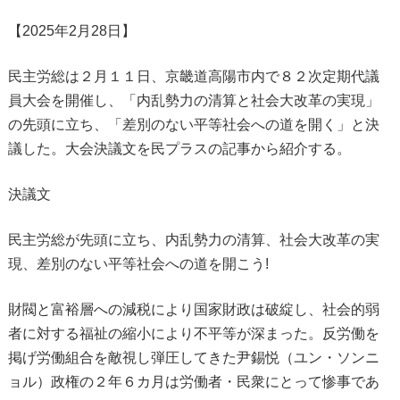
【2025年2月28日】
民主労総は２月１１日、京畿道高陽市内で８２次定期代議
員大会を開催し、「内乱勢力の清算と社会大改革の実現」
の先頭に立ち、「差別のない平等社会への道を開く」と決
議した。大会決議文を民プラスの記事から紹介する。
決議文
民主労総が先頭に立ち、内乱勢力の清算、社会大改革の実
現、差別のない平等社会への道を開こう!
財閥と富裕層への減税により国家財政は破綻し、社会的弱
者に対する福祉の縮小により不平等が深まった。反労働を
掲げ労働組合を敵視し弾圧してきた尹錫悦（ユン・ソンニ
ョル）政権の２年６カ月は労働者・民衆にとって惨事であ