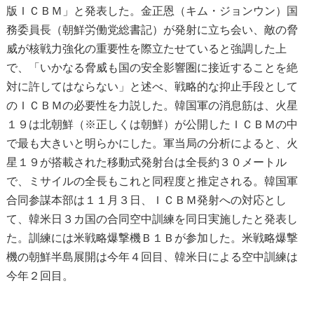
版ＩＣＢＭ」と発表した。金正恩（キム・ジョンウン）国
務委員長（朝鮮労働党総書記）が発射に立ち会い、敵の脅
威が核戦力強化の重要性を際立たせていると強調した上
で、「いかなる脅威も国の安全影響圏に接近することを絶
対に許してはならない」と述べ、戦略的な抑止手段として
のＩＣＢＭの必要性を力説した。韓国軍の消息筋は、火星
１９は北朝鮮（※正しくは朝鮮）が公開したＩＣＢＭの中
で最も大きいと明らかにした。軍当局の分析によると、火
星１９が搭載された移動式発射台は全長約３０メートル
で、ミサイルの全長もこれと同程度と推定される。韓国軍
合同参謀本部は１１月３日、ＩＣＢＭ発射への対応とし
て、韓米日３カ国の合同空中訓練を同日実施したと発表し
た。訓練には米戦略爆撃機Ｂ１Ｂが参加した。米戦略爆撃
機の朝鮮半島展開は今年４回目、韓米日による空中訓練は
今年２回目。