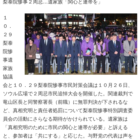
梨泰院惨事２周忌…遺家族「関心と連帯を」
１
０．
２９
梨泰
院惨
事遺
家族
協議
会と１０．２９梨泰院惨事市民対策会議は１０月２６日、
ソウル広場で２周忌市民追悼大会を開催した。関連裁判で
竜山区長と同警察署長（前職）に無罪判決が下されるな
ど、真相究明と責任者処罰について梨泰院惨事特別調査委
員会の活動にさらなる期待がかけられている。遺家族は
「真相究明のために市民の関心と連帯が必要」と訴える
と、参加者は「共にする」と応じた。与野党の代表は声を