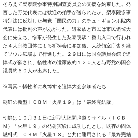
そろえて梨泰院惨事特別調査委員会の支援を約束した。発
言した野党代表には歓迎の拍手が送られたが、梨泰院惨事
特別法に反対した与党「国民の力」のチュ・ギョンホ院内
代表には批判の声があがった。遺家族と市民は市民追悼大
会に先立ち、惨事が発生した梨泰院駅１番出入口で行われ
た４大宗教団体による祈祷会に参加後、大統領室庁舎を経
てソウル広場まで行進した。２９日には国会議員会館で追
悼式が催され、犠牲者の遺家族約１２０人と与野党の国会
議員約６０人が出席した。
※写真－犠牲者に哀悼する追悼大会参加者たち
朝鮮の新型ＩＣＢＭ「火星１９」は「最終完結版」
朝鮮は１０月３１日に新型大陸間弾道ミサイル（ＩＣＢ
Ｍ）「火星１９」の発射実験に成功したとし、既存の固体
燃料式ＩＣＢＭ「火星１８」と共に運用される「最終完結