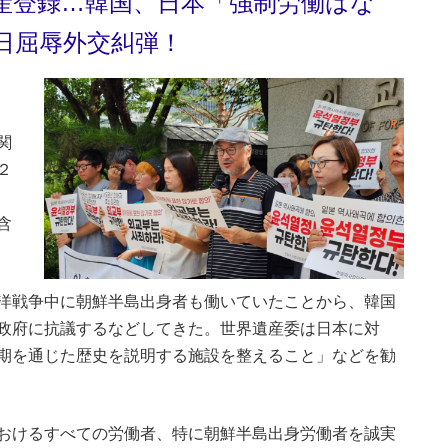
産登録…韓国、日本「強制労働はな
日屈辱外交糾弾！
関
２
含
洋戦争中に朝鮮半島出身者も働いていたことから、韓国
政府に抗議するなどしてきた。世界遺産委は日本に対
期を通じた歴史を説明する施設を整えること」などを勧
おけるすべての労働者、特に朝鮮半島出身労働者を誠実