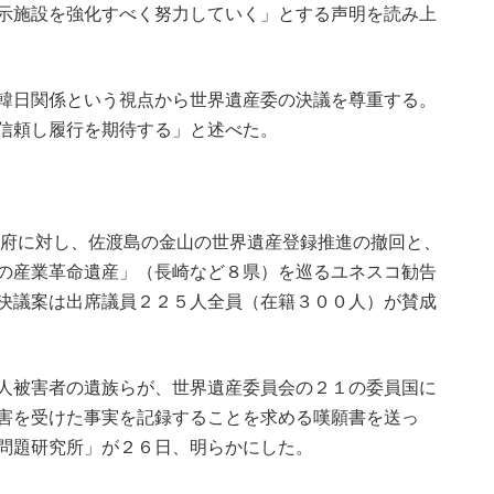
示施設を強化すべく努力していく」とする声明を読み上
韓日関係という視点から世界遺産委の決議を尊重する。
信頼し履行を期待する」と述べた。
府に対し、佐渡島の金山の世界遺産登録推進の撤回と、
の産業革命遺産」（長崎など８県）を巡るユネスコ勧告
決議案は出席議員２２５人全員（在籍３００人）が賛成
人被害者の遺族らが、世界遺産委員会の２１の委員国に
害を受けた事実を記録することを求める嘆願書を送っ
問題研究所」が２６日、明らかにした。