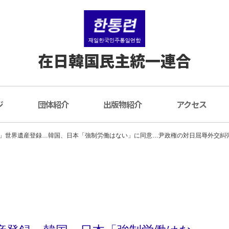
在日韓国民主統一連合
ジ
団体紹介
出版物紹介
アクセス
」世界遺産登録…韓国、日本「強制労働はない」に同意…尹政権の対日屈辱外交糾