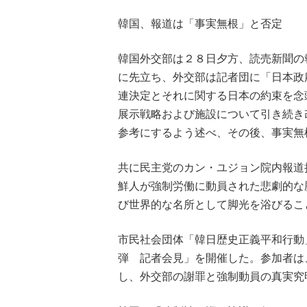
韓国、報道は「事実無根」と否定
韓国外交部は２８日夕方、読売新聞の
に先立ち、外交部は記者団に「日本政
連決定とそれに関する日本の約束を念
展示戦略および施設について引き続き
参考にするよう述べ、その後、事実
共に民主党のカン・ユジョン院内報道
鮮人が強制労働に動員された悲劇的な
び世界的な名所として脚光を浴びるこ
市民社会団体「韓日歴史正義平和行動
弾 記者会見」を開催した。参加者は
し、外交部の謝罪と強制動員の真実究