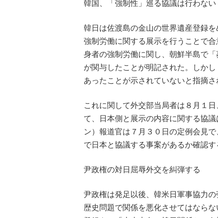
韓国、「強制性」巡る協議は行わない
韓日は佐渡島の金山の世界遺産登録を
強制労働に関する展示を行うことで合
身者の強制労働に関し、朝鮮半島で「
が関与したことが明記された。しかし
あったことが示されていないと指摘さ
これに関して外交部当局者は８月１日
て、日本側と展示の内容に関する協議
ン）報道官は７月３０日の定例会見で
で日本と協議する事案があるか確認す
尹政権の対日屈辱外交を糾弾する
尹政権は発足以後、韓米日軍事協力の
歴史問題で関係を悪化させてはならな