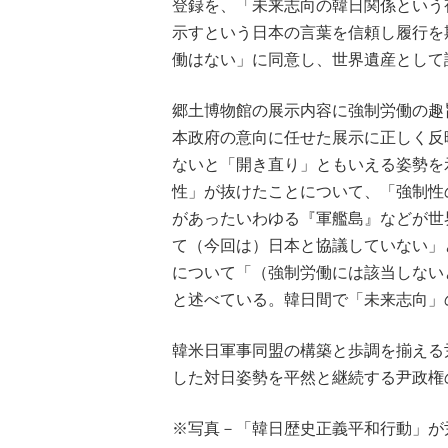
登録を、「未来志向の韓日関係という
示すという日本の言葉を信頼し履行を
働はない」に同意し、世界遺産として
郷土博物館の展示内容に強制労働の趣
本政府の意向に任せた展示に正しく反
ないと「開き直り」ともいえる姿勢を
性」が抜けたことについて、「強制性
があったいわゆる『軍艦島』などが世
て（今回は）日本と協議していない」
について「（強制労働には該当しない
と述べている。韓日間で「未来志向」
韓米日軍事同盟の構築と歩調を揃える
した対日姿勢を平然と継続する尹政権
※写真－「韓日歴史正義平和行動」が