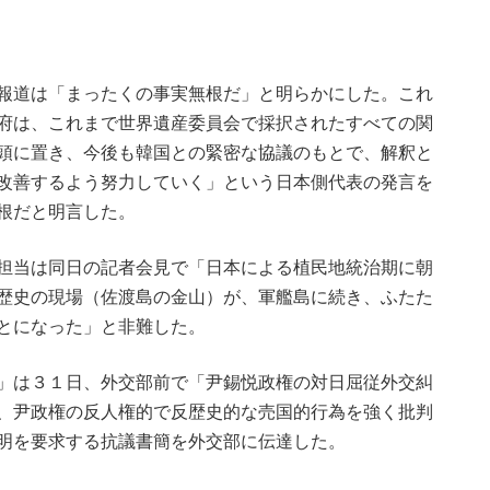
報道は「まったくの事実無根だ」と明らかにした。これ
府は、これまで世界遺産委員会で採択されたすべての関
頭に置き、今後も韓国との緊密な協議のもとで、解釈と
改善するよう努力していく」という日本側代表の発言を
無根だと明言した。
担当は同日の記者会見で「日本による植民地統治期に朝
歴史の現場（佐渡島の金山）が、軍艦島に続き、ふたた
とになった」と非難した。
」は３１日、外交部前で「尹錫悦政権の対日屈従外交糾
、尹政権の反人権的で反歴史的な売国的行為を強く批判
明を要求する抗議書簡を外交部に伝達した。