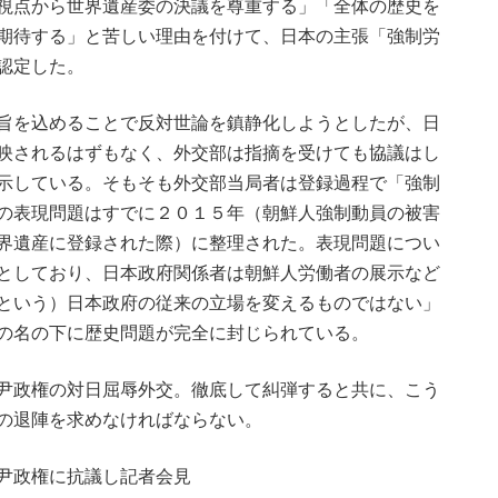
視点から世界遺産委の決議を尊重する」「全体の歴史を
期待する」と苦しい理由を付けて、日本の主張「強制労
認定した。
旨を込めることで反対世論を鎮静化しようとしたが、日
映されるはずもなく、外交部は指摘を受けても協議はし
示している。そもそも外交部当局者は登録過程で「強制
の表現問題はすでに２０１５年（朝鮮人強制動員の被害
界遺産に登録された際）に整理された。表現問題につい
としており、日本政府関係者は朝鮮人労働者の展示など
という）日本政府の従来の立場を変えるものではない」
の名の下に歴史問題が完全に封じられている。
尹政権の対日屈辱外交。徹底して糾弾すると共に、こう
の退陣を求めなければならない。
尹政権に抗議し記者会見