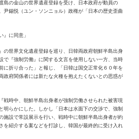
渡島の金山の世界遺産登録を受け、日本政府が動員の
。尹錫悦（ユン・ソンニョル）政権が「日本の歴史歪曲
い』に同意」
』の世界文化遺産登録を巡り、日韓両政府朝鮮半島出身
設で『強制労働』に関する文言を使用しない一方、当時
前に折り合った」と報じ、「日韓は国交正常化６０年を
両政府関係者には新たな火種を抱えたくないとの思惑が
『戦時中、朝鮮半島出身者が強制労働させられた被害現
と明らかにした。しかし「日本は水面下の交渉で、強制
の施設で常設展示を行い、戦時中に朝鮮半島出身者が約
さを紹介する案などを打診し、韓国が最終的に受け入れ