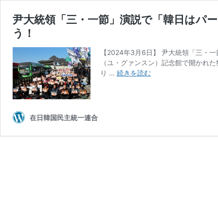
尹大統領「三・一節」演説で「韓日はパー
う！
【2024年3月6日】 尹大統領「三
（ユ・グァンスン）記念館で開かれた
尹
り …
続きを読む
大
統
領
「三・
在日韓国民主統一連合
一
節」
演
説
で
「韓
日
は
パ
ー