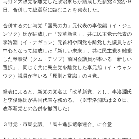
与野２大政党を離党した政治家らが結成した新党４党が９
日、合併して総選挙に臨むことを発表した。
合併するのは与党「国民の力」元代表の李俊錫（イ・ジュ
ンソク）氏が結成した「改革新党」、共に民主党元代表の
李洛淵（イ・ナギョン）元首相や同党を離党した議員らが
中心となって結成した「新しい未来」、共に民主党を離党
した琴泰燮（クム・テソプ）前国会議員が率いる「新しい
選択」、同じく共に民主党を離党した李元旭（イ・ウォン
ウク）議員が率いる「原則と常識」の４党。
発表によると、新党の党名は「改革新党」とし、李洛淵氏
と李俊錫氏が共同代表を務める。（※李洛淵氏は２０日、
改革新党との合併を撤回した）
３野党・市民会議、「民主進歩選挙連合」に合意