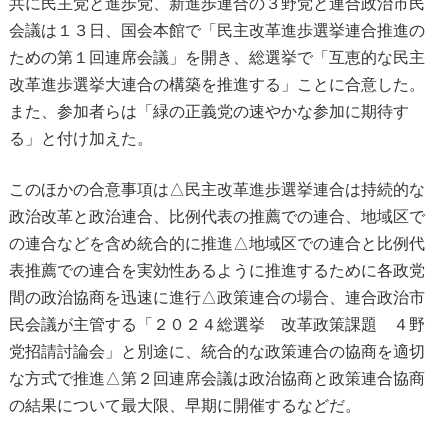
共に民主党と進歩党、新進歩連合の３野党と連合政治市民
会議は１３日、国会本館で「民主改革進歩選挙連合推進の
ための第１回連席会議」を開き、総選挙で「互恵的な民主
改革進歩選挙大連合の構築を推進する」ことに合意した。
また、参加者らは「緑の正義党の速やかな参加に期待す
る」と付け加えた。
このほかの合意事項は△民主改革進歩選挙連合は持続的な
政治改革と政治連合、比例代表の推薦での連合、地域区で
の連合などを含め統合的に推進△地域区での連合と比例代
表推薦での連合を実効性あるように推進するために各政党
間の政治協商を迅速に進行△政策連合の場合、連合政治市
民会議が主管する「２０２４総選挙 改革政策課題 ４野
党招請討論会」と別途に、統合的な政策連合の協商を適切
な方式で推進△第２回連席会議は政治協商と政策連合協商
の結果について最大限、早期に開催するなどだ。