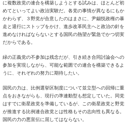
に複数政党の連合を構築しようとする試みは、ほとんど初
めてといってよい政治実験だ。各党の事情が異なるにもか
かわらず、３野党が合意したのはまさに、尹錫悦政権の暴
走と退行にストップをかけ、進歩改革民主へと政治の針を
進めなければならないとする国民の熱望が緊急でかつ切実
だからである。
緑の正義党の不参加は残念だが、引き続き合同討論会への
参加を実現しながら、可能な範囲での連合を構築できるよ
うに、それぞれの努力に期待したい。
国民の力は、比例選挙区制度について並立型への回帰に重
点をおきながらも、現行の準連動型も想定していた。同党
はすでに衛星政党を準備しているが、この衛星政党と野党
が推進する比例連合政党とは性格もその志向性も異なる。
国民の力の悪宣伝に屈してはならない。