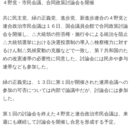
４野党・市民会議、合同政策討論会を開催
共に民主党、緑の正義党、進歩党、新進歩連合の４野党と
連合政治市民会議は１６日、国会議員会館で合同政策討論
会を開催し、△大統領の拒否権・施行令による統治を阻止
△大統領選挙における決選投票制の導入△検察権力に対す
るけん制△気候変動の克服などで一致し、第７共和国のた
めの改憲連帯の必要性に同意した。討論会には民弁や参与
連帯なども参加した。
緑の正義党は、１３日に第１回が開催された連席会議への
参加の可否については内部で論議中だが、討論会には参加
した。
第１回の討論会を終えた４野党と連合政治市民会議は、来
週にも継続して討論会を開催し合意を形成する予定。