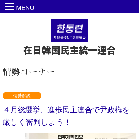
MENU
在日韓国民主統一連合
情勢コーナー
情勢解説
４月総選挙、進歩民主連合で尹政権を
厳しく審判しよう！