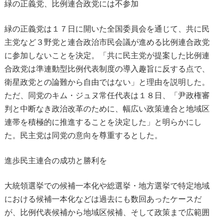
緑の正義党、比例連合政党には不参加
緑の正義党は１７日に開いた全国委員会を通じて、共に民
主党など３野党と連合政治市民会議が進める比例連合政党
に参加しないことを決定。「共に民主党が提案した比例連
合政党は準連動型比例代表制度の導入趣旨に反する点で、
衛星政党との論難から自由ではない」と理由を説明した。
ただ、同党のキム・ジュヌ常任代表は１８日、「尹政権審
判と中断なき政治改革のために、幅広い政策連合と地域区
連帯を積極的に推進することを決定した」と明らかにし
た。民主党は同党の意向を尊重するとした。
進歩民主連合の成功と勝利を
大統領選挙での候補一本化や総選挙・地方選挙で特定地域
における候補一本化などは過去にも数回あったケースだ
が、比例代表候補から地域区候補、そして政策まで広範囲