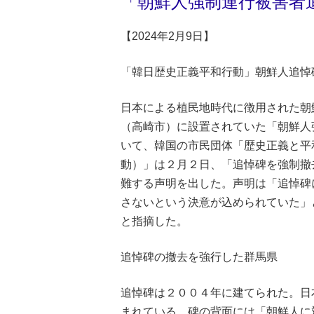
「朝鮮人強制連行被害者
【2024年2月9日】
「韓日歴史正義平和行動」朝鮮人追悼
日本による植民地時代に徴用された朝
（高崎市）に設置されていた「朝鮮人
いて、韓国の市民団体「歴史正義と平
動）」は２月２日、「追悼碑を強制撤
難する声明を出した。声明は「追悼碑
さないという決意が込められていた」
と指摘した。
追悼碑の撤去を強行した群馬県
追悼碑は２００４年に建てられた。日
まれている。碑の背面には「朝鮮人に