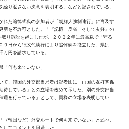
を繰り返さない決意を表明する」などと記されている。
かれた追悼式典の参加者が「朝鮮人強制連行」に言及す
更新を不許可とした。「『記憶 反省 そして友好』の
相手取り訴訟を起こしたが、２０２２年に最高裁で「守る
２９日から行政代執行により追悼碑を撤去した。県は
千万円を請求している。
県「何も来ていない」
いて、韓国の外交部当局者は記者団に「両国の友好関係
期待している」との立場を改めて示した。別の外交部当
疎通を行っている」として、同様の立場を表明してい
「（韓国など）外交ルートで何も来ていない」と述べ、
としてコメントを回避した。