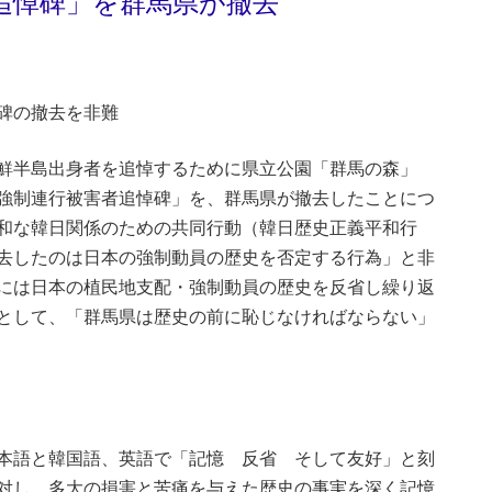
追悼碑」を群馬県が撤去
碑の撤去を非難
鮮半島出身者を追悼するために県立公園「群馬の森」
強制連行被害者追悼碑」を、群馬県が撤去したことにつ
和な韓日関係のための共同行動（韓日歴史正義平和行
去したのは日本の強制動員の歴史を否定する行為」と非
には日本の植民地支配・強制動員の歴史を反省し繰り返
として、「群馬県は歴史の前に恥じなければならない」
本語と韓国語、英語で「記憶 反省 そして友好」と刻
対し、多大の損害と苦痛を与えた歴史の事実を深く記憶