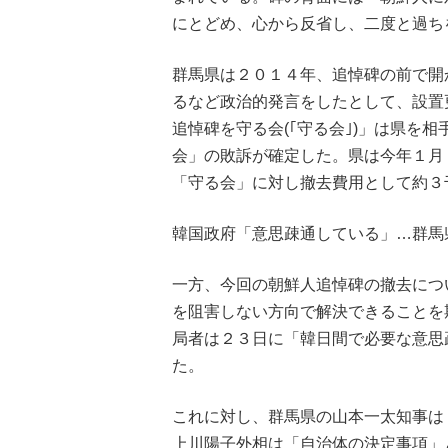
にとどめ、心から反省し、二度と過ち
群馬県は２０１４年、追悼碑の前で開
るなど政治的発言をしたとして、設置
追悼碑を守る会(｢守る会｣)」は県を
会」の敗訴が確定した。県は今年１月
「守る会」に対し撤去費用として約３
韓国政府「意思疎通している」…群馬
一方、今回の朝鮮人追悼碑の撤去につ
を阻害しない方向で解決できることを
局者は２３日に「韓日間で必要な意思
た。
これに対し、群馬県の山本一太知事は
上川陽子外相は「自治体の決定事項」