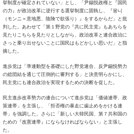
挙制度が確定されていない」とし、「尹錫悦政権と『国民
の力』が政治改革に逆行する選挙制度に固執し、『몽니
（モンニ＝意地悪、陰険で欲張り）』をするからだ」と批
判した。あわせて「第１野党の『共に民主党』もあちらを
見たりこちらを見たりとしながら、政治改革と連合政治に
さっと乗り出せないことに国民はもどかしい思いだ」と指
摘した。
進歩党は「準連動型を基礎にした野党連合、反尹錫悦勢力
の総団結を通じて圧倒的に審判する」と決意明らかにし、
民主党にも連合政治を実現するための決断を促した。
民主進歩改革勢力の連合について進歩党は「価値連帯、政
策連帯」を主張し、「拒否権の暴走に歯止めをかける連
帯」を強調した。さらに「新しい大韓民国、第７共和国の
ための『改憲連帯』にならなければならない」と主張し
た。