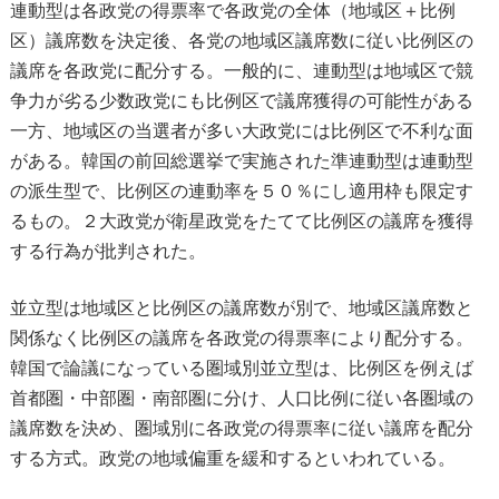
連動型は各政党の得票率で各政党の全体（地域区＋比例
区）議席数を決定後、各党の地域区議席数に従い比例区の
議席を各政党に配分する。一般的に、連動型は地域区で競
争力が劣る少数政党にも比例区で議席獲得の可能性がある
一方、地域区の当選者が多い大政党には比例区で不利な面
がある。韓国の前回総選挙で実施された準連動型は連動型
の派生型で、比例区の連動率を５０％にし適用枠も限定す
るもの。２大政党が衛星政党をたてて比例区の議席を獲得
する行為が批判された。
並立型は地域区と比例区の議席数が別で、地域区議席数と
関係なく比例区の議席を各政党の得票率により配分する。
韓国で論議になっている圏域別並立型は、比例区を例えば
首都圏・中部圏・南部圏に分け、人口比例に従い各圏域の
議席数を決め、圏域別に各政党の得票率に従い議席を配分
する方式。政党の地域偏重を緩和するといわれている。