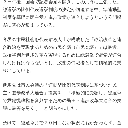
２日午後、国会で記者会見を開き、このように主張した。
総選挙の比例代表選挙制度の決定が切迫する中、準連動型
制度を基礎に民主党と進歩政党が連合しようという公開提
案に関心が集まっている。
各界の市民社会を代表する人士が構成した「政治改革と連
合政治を実現するための市民会議（市民会議）」は最近、
政権審判と進歩改革を実現するために総選挙で野党が連合
しなければならないとし、政党の仲裁者として積極的に乗
り出している。
進歩党は市民会議の「連動型比例代表制度に基づいた民
主・進歩改革大連合」提案を、「積極的に受容し、総選挙
で尹錫悦政権を審判するための民主・進歩改革大連合の実
現に最善を尽くす」と明らかにした。
続けて「総選挙まで７０日もない状況にもかかわらず、選