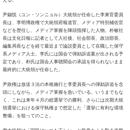
尹錫悦（ユン・ソンニョル）大統領が任命した李東官委員
長は、李明博政権で大統領府報道官、メディア特別補佐官
などを歴任し、メディア掌握を陣頭指揮した人物。朴敏社
長は文化日報に記者として入社後、社会部長、政治部長、
編集局長などを経て最近まで論説委員として在職した保守
系メディア人士。李氏には国会で弾劾訴追案が出される予
定であり、朴氏は国会人事聴聞会の承認を得られないまま
最終的に大統領が任命した。
尹政権は放送３法の本格施行と李委員長への弾劾訴追を念
頭にしながら、メディア掌握を急いでいる。いうまでもな
く、これは来年４月の総選挙での勝利、さらには次期大統
領選挙における保守執権まで想定した「選挙に有利な環境
整備」を狙ってのこと。