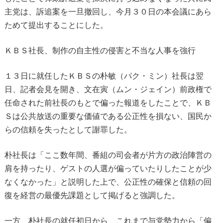
主党は、訴追案を一旦撤回し、今月３０日の本会議にあら
ためて提出することにした。
ＫＢＳ社長、制作の自主性の侵害と不当な人事を強行
１３日に就任したＫＢＳの朴敏（パク・ミン）社長は翌
日、記者会見を開き、文在寅（ムン・ジェイン）前政権で
任命された前社長のもとで偏った報道をしたことで、ＫＢ
Ｓは公共放送の重要な価値である公正性を損ない、国民か
らの信頼を失ったとして謝罪した。
朴社長は「ここ数年間、番組の司会者が片方の政治陣営の
肩を持ったり、ゲストの人選が偏っていたりしたことが少
なくなかった」と説明した上で、公正性の確保と信頼の回
復を経営の最優先課題として掲げると強調した。
一方、朴社長の就任初日から、これまで与党勢力から「偏