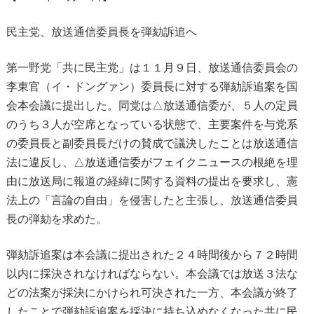
民主党、放送通信委員長を弾劾訴追へ
第一野党「共に民主党」は１１月９日、放送通信委員会の
李東官（イ・ドングァン）委員長に対する弾劾訴追案を国
会本会議に提出した。同党は△放送通信委が、５人の定員
のうち３人が空席となっている状態で、主要案件を与党系
の委員長と副委員長だけの賛成で議決したことは放送通信
法に違反し、△放送通信委がフェイクニュースの根絶を理
由に放送局に報道の経緯に関する資料の提出を要求し、憲
法上の「言論の自由」を侵害したと主張し、放送通信委員
長の弾劾を求めた。
弾劾訴追案は本会議に提出された２４時間後から７２時間
以内に採決されなければならない。本会議では放送３法な
どの法案が採決にかけられ可決された一方、本会議が終了
したことで弾劾訴追案を採決に持ち込めなくなった共に民