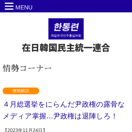
MENU
在日韓国民主統一連合
情勢コーナー
情勢解説
４月総選挙をにらんだ尹政権の露骨な
メディア掌握…尹政権は退陣しろ！
【2023年11月24日】