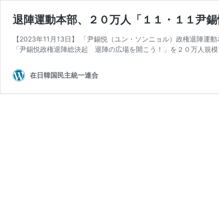
退陣運動本部、２０万人「１１・１１尹錫
【2023年11月13日】 「尹錫悦（ユン・ソンニョル）政権退陣
「尹錫悦政権退陣総決起 退陣の広場を開こう！」を２０万人規模
在日韓国民主統一連合