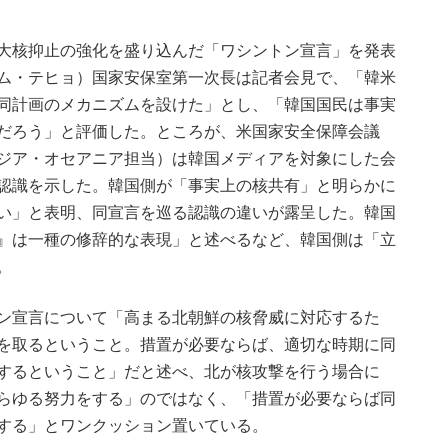
大核抑止の強化を盛り込んだ「ワシントン宣言」を発表
ム・テヒョ）国家安保室第一次長は記者会見で、「韓米
同計画のメカニズムを設けた」とし、「韓国国民は事実
だろう」と評価した。ところが、米国家安全保障会議
ジア・オセアニア担当）は韓国メディアを対象にした会
認識を示した。韓国側が「事実上の核共有」と明らかに
い」と表明、同宣言を巡る認識の違いが露呈した。韓国
』は一種の修辞的な表現」と述べるなど、韓国側は「立
った。
ン宣言について「高まる北朝鮮の核脅威に対応するた
を取るということ。措置が必要ならば、適切な時期に同
するということ」だと述べ、北が核攻撃を行う場合に
らゆる努力をする」のではなく、「措置が必要ならば同
する」とワンクッション置いている。