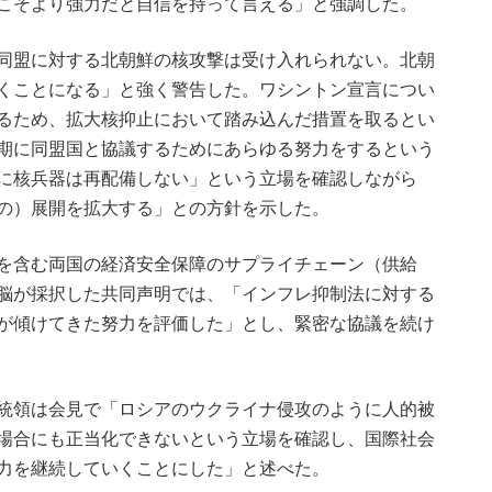
こそより強力だと自信を持って言える」と強調した。
同盟に対する北朝鮮の核攻撃は受け入れられない。北朝
くことになる」と強く警告した。ワシントン宣言につい
るため、拡大核抑止において踏み込んだ措置を取るとい
期に同盟国と協議するためにあらゆる努力をするという
に核兵器は再配備しない」という立場を確認しながら
の）展開を拡大する」との方針を示した。
を含む両国の経済安全保障のサプライチェーン（供給
脳が採択した共同声明では、「インフレ抑制法に対する
が傾けてきた努力を評価した」とし、緊密な協議を続け
統領は会見で「ロシアのウクライナ侵攻のように人的被
場合にも正当化できないという立場を確認し、国際社会
力を継続していくことにした」と述べた。