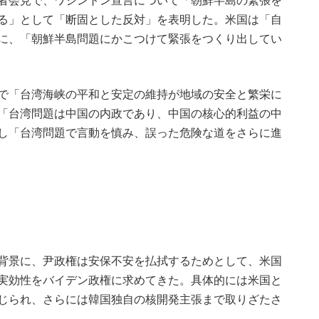
者会見で、ワシントン宣言について「朝鮮半島の緊張を
る」として「断固とした反対」を表明した。米国は「自
に、「朝鮮半島問題にかこつけて緊張をつくり出してい
で「台湾海峡の平和と安定の維持が地域の安全と繁栄に
「台湾問題は中国の内政であり、中国の核心的利益の中
し「台湾問題で言動を慎み、誤った危険な道をさらに進
背景に、尹政権は安保不安を払拭するためとして、米国
実効性をバイデン政権に求めてきた。具体的には米国と
じられ、さらには韓国独自の核開発主張まで取りざたさ