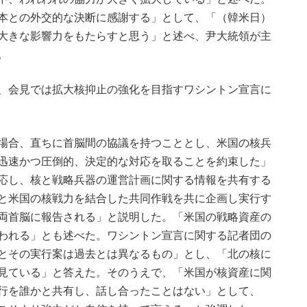
本との外交的な決断に感謝する」として、「（韓米日）
大きな影響力をもたらすと思う」と述べ、尹大統領が主
。
、会見では拡大核抑止の強化を目指すワシントン宣言に
場合、直ちに首脳間の協議を持つこととし、米国の核兵
迅速かつ圧倒的、決定的な対応を取ることを約束した」
応し、核と戦略兵器の運営計画に関する情報を共有する
と米国の核戦力を結合した共同作戦を共に企画し実行す
両首脳に報告される」と説明した。「米国の戦略資産の
われる」とも述べた。ワシントン宣言に関する記者団の
とその実行案は過去とは異なるもの」とし、「北の核に
見ている」と答えた。そのうえで、「米国が核資産に関
行を誰かと共有し、話し合ったことはない」として、