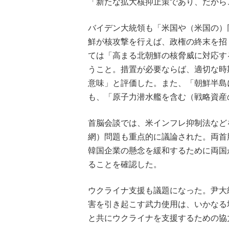
「新たな拡大核抑止策であり、だから
バイデン大統領も「米国や（米国の）
鮮が核攻撃を行えば、政権の終末を招
ては「高まる北朝鮮の核脅威に対応す
うこと。措置が必要ならば、適切な時
意味」と評価した。また、「朝鮮半島
も、「原子力潜水艦を含む（戦略資産
首脳会談では、米インフレ抑制法など
網）問題も重点的に議論された。両首
韓国企業の懸念を緩和するために両国
ることを確認した。
ウクライナ支援も議題になった。尹大
害を引き起こす武力使用は、いかなる
と共にウクライナを支援するための協