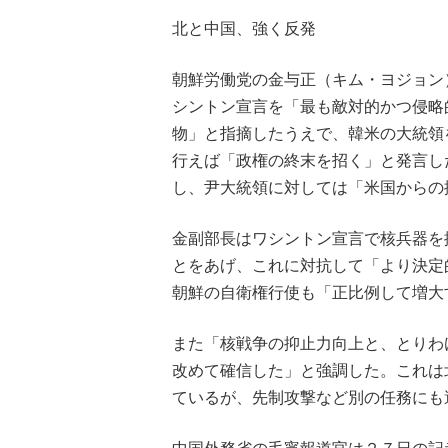
北と中国、強く反発
朝鮮労働党の金与正（キム・ヨジョン
シントン宣言を「最も敵対的かつ侵略
物」と指摘したうえで、韓米の大統領
行えば「政権の終末を招く」と発言し
し、尹大統領に対しては「米国からの
金副部長はワシントン宣言で核兵器を
とをあげ、これに対抗して「より決定
朝鮮の自衛権行使も「正比例して増大
また「核戦争の抑止力向上と、とりわ
改めて確信した」と強調した。これは
ているが、先制攻撃など別の任務にも