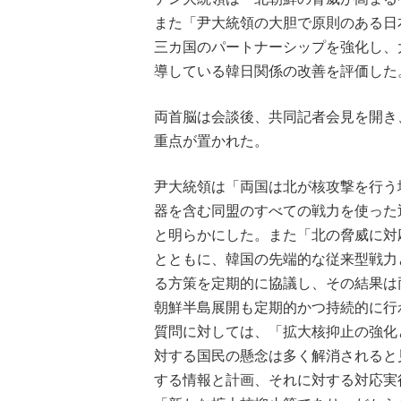
また「尹大統領の大胆で原則のある日
三カ国のパートナーシップを強化し、
導している韓日関係の改善を評価した
両首脳は会談後、共同記者会見を開き
重点が置かれた。
尹大統領は「両国は北が核攻撃を行う
器を含む同盟のすべての戦力を使った
と明らかにした。また「北の脅威に対
とともに、韓国の先端的な従来型戦力
る方策を定期的に協議し、その結果は
朝鮮半島展開も定期的かつ持続的に行
質問に対しては、「拡大核抑止の強化
対する国民の懸念は多く解消されると
する情報と計画、それに対する対応実