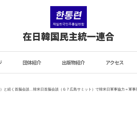
在日韓国民主統一連合
ジ
団体紹介
出版物紹介
アクセス
ル）と続く首脳会談…韓米日首脳会談（Ｇ７広島サミット）で韓米日軍事協力＝軍