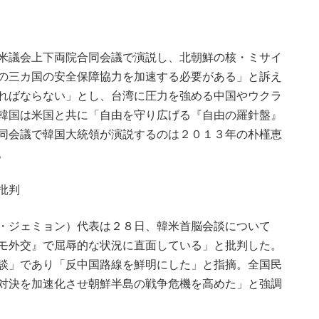
米議会上下両院合同会議で演説し、北朝鮮の核・ミサイ
の三カ国の安全保障協力を加速する必要がある」と訴え
ればならない」とし、台湾に圧力を強める中国やウクラ
韓国は米国と共に「自由を守り広げる『自由の羅針盤』
同会議で韓国大統領が演説するのは２０１３年の朴槿恵
。
批判
・ジェミョン）代表は２８日、韓米首脳会談について
モ外交』で屈辱的な状況に直面している」と批判した。
談」であり「反中国路線を鮮明にした」と指摘。全国民
対決を加速化させ朝鮮半島の戦争危機を高めた」と強調