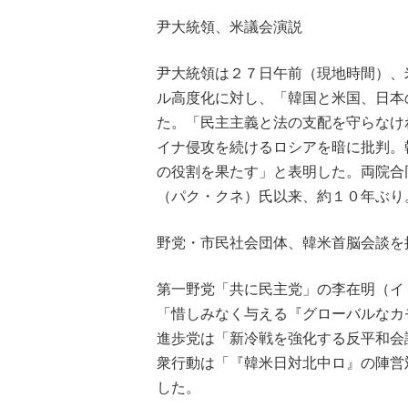
尹大統領、米議会演説
尹大統領は２７日午前（現地時間）、
ル高度化に対し、「韓国と米国、日本
た。「民主主義と法の支配を守らなけ
イナ侵攻を続けるロシアを暗に批判。
の役割を果たす」と表明した。両院合
（パク・クネ）氏以来、約１０年ぶり
野党・市民社会団体、韓米首脳会談を
第一野党「共に民主党」の李在明（イ
「惜しみなく与える『グローバルなカ
進歩党は「新冷戦を強化する反平和会
衆行動は「『韓米日対北中ロ』の陣営
した。