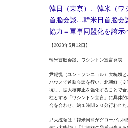
韓日（東京）、韓米（ワ
首脳会談…韓米日首脳会
協力＝軍事同盟化を誇
【2023年5月12日】
韓米首脳会談、ワシントン宣言発表
尹錫悦（ユン・ソンニョル）大統領と
ハウスで首脳会談を行い、北朝鮮（※
抗し、拡大核抑止を強化することで合
柱とする「ワシントン宣言」に具体的
合を合わせ、約１時間２０分行われた
尹大統領は「韓米同盟がグローバル同
デン大統領は「北朝鮮の脅威が高まる