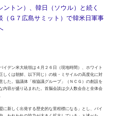
シントン）、韓日（ソウル）と続く
談（Ｇ７広島サミット）で韓米日軍事
示へ
バイデン米大統領は４月２６日（現地時間）、ホワイト
正しくは朝鮮、以下同じ）の核・ミサイルの高度化に対
意した。協議体「核協議グループ」（ＮＣＧ）の創設を
な内容が盛り込まれた。首脳会談は少人数会合と全体会
。
盟に新しく出発する歴史的な里程標になる」とし、バイ
中、われわれの協力が大きく拡大している」と述べた。