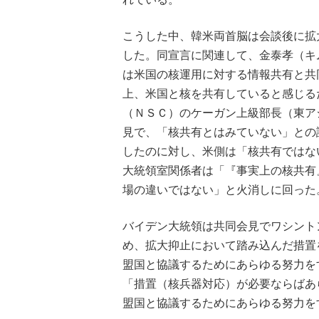
こうした中、韓米両首脳は会談後に拡
した。同宣言に関連して、金泰孝（キ
は米国の核運用に対する情報共有と共
上、米国と核を共有していると感じる
（ＮＳＣ）のケーガン上級部長（東ア
見で、「核共有とはみていない」との
したのに対し、米側は「核共有ではな
大統領室関係者は「『事実上の核共有
場の違いではない」と火消しに回
バイデン大統領は共同会見でワシント
め、拡大抑止において踏み込んだ措置
盟国と協議するためにあらゆる努力を
「措置（核兵器対応）が必要ならばあ
盟国と協議するためにあらゆる努力を