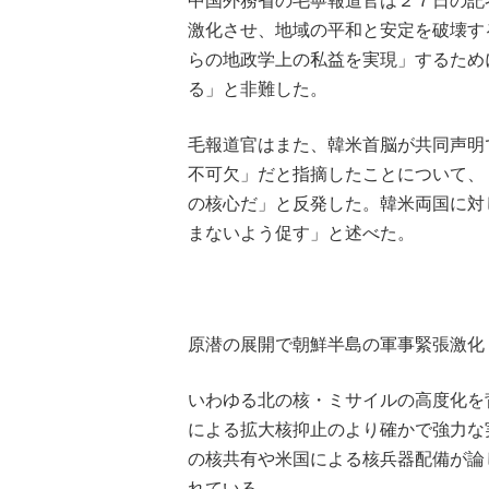
中国外務省の毛寧報道官は２７日の記
激化させ、地域の平和と安定を破壊す
らの地政学上の私益を実現」するため
る」と非難した。
毛報道官はまた、韓米首脳が共同声明
不可欠」だと指摘したことについて、
の核心だ」と反発した。韓米両国に対
まないよう促す」と述べた。
原潜の展開で朝鮮半島の軍事緊張激化
いわゆる北の核・ミサイルの高度化を
による拡大核抑止のより確かで強力な
の核共有や米国による核兵器配備が論
れている。