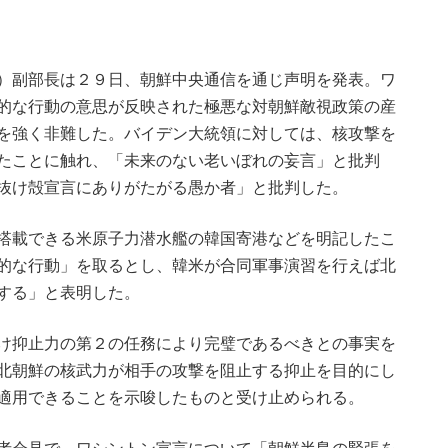
）副部長は２９日、朝鮮中央通信を通じ声明を発表。ワ
的な行動の意思が反映された極悪な対朝鮮敵視政策の産
を強く非難した。バイデン大統領に対しては、核攻撃を
たことに触れ、「未来のない老いぼれの妄言」と批判
抜け殻宣言にありがたがる愚か者」と批判した。
搭載できる米原子力潜水艦の韓国寄港などを明記したこ
的な行動」を取るとし、韓米が合同軍事演習を行えば北
する」と表明した。
け抑止力の第２の任務により完璧であるべきとの事実を
北朝鮮の核武力が相手の攻撃を阻止する抑止を目的にし
適用できることを示唆したものと受け止められる。