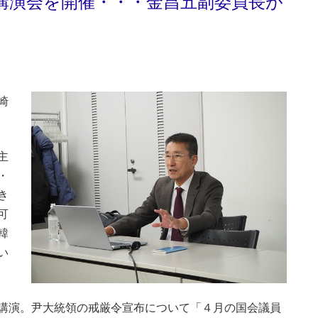
講演会を開催・・・金昌五副委員長が
崎
主
・
き
可
韓
い
講演。尹大統領の戒厳令宣布について「４月の国会議員