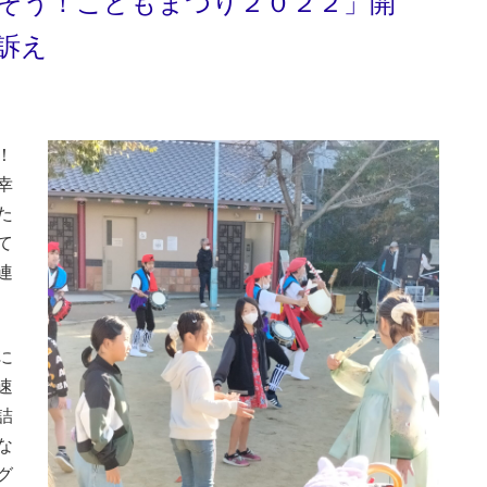
そう！こどもまつり２０２２」開
訴え
！
幸
た
て
連
に
速
詰
な
グ