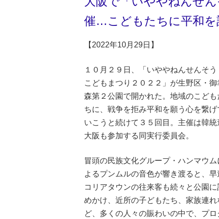
大阪で「いややねんせん
催…こどもたちに平和を
【2022年10月29日】
１０月２９日、「いややねんせんそう
こどもまつり２０２２」が生野区・御
森第２公園で開かれた。地域のこども
ちに、戦争を拒み平和を願う心を繋げ
いこうと続けて３５回目。主催は韓統
大阪も参加する同実行委員会。
冒頭の民族文化グループ・ハンマウム
よるプンムルの音色が響き渡ると、早
コリアタウンの往来客も続々と公園に
めかけ、近所の子どもたち、家族連れ
ど、多くの人々の賑わいの中で、プロ