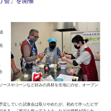
り会」を開催
成
長
、
を
、
ソースやコーンなど好みの具材を生地にのせ、オーブン
予定していた試食会は取りやめたが、初めて作ったピザ
できる」「家でも作ってみよう」などの感想が語られ