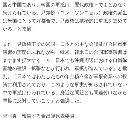
国と中国であり、韓国の軍拡は、歴代政権下でよどみなく
続けられている。尹錫悦（ユン・ソンニョル）政権の誕生
は米国にとって好都合で、尹政権は積極的に軍拡を進めて
いる」と指摘。
また、尹政権下での米国・日本との主な会談及び合同軍事
演習の実態にふれながら「韓米、韓米日の合同軍事演習は
ますます拡大する一方、日本でも沖縄周辺における自衛隊
基地の建設・拡張などが行われ、軍拡が進んでいる」と批
判。「日本ではわたしたちの年金積立金が軍事企業への投
資に利用されており、このような事実が知らされていない
中で軍拡は行われている。身近な問題とも関連付けながら
軍拡に反対していこう」と強調した。
※写真－報告する金昌範代表委員