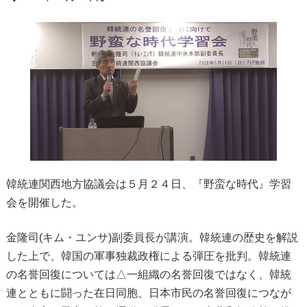
韓統連関西地方協議会は５月２４日、『野蛮な時代』学習
会を開催した。
金隆司(キム・ユンサ)副委員長が講演。韓統連の歴史を解説
した上で、韓国の軍事独裁政権による弾圧を批判。韓統連
の名誉回復については△一組織の名誉回復ではなく、韓統
連とともに闘った在日同胞、日本市民の名誉回復につなが