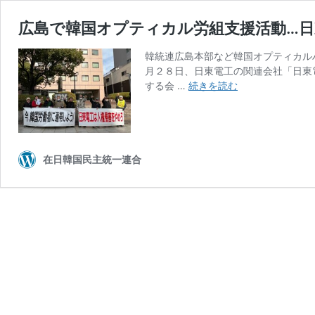
広島で韓国オプティカル労組支援活動…日
韓統連広島本部など韓国オプティカル
月２８日、日東電工の関連会社「日東
広
する会 …
続きを読む
島
で
韓
国
オ
在日韓国民主統一連合
プ
テ
ィ
カ
ル
労
組
支
援
活