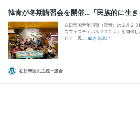
韓青が冬期講習会を開催…「民族的に生き
在日韓国青年同盟（韓青）は２月２３
スフェスティバル２０２４」を開催し
韓
じて「民 …
続きを読む
青
が
冬
期
講
在日韓国民主統一連合
習
会
を
開
催…
「民
族
的
に
生