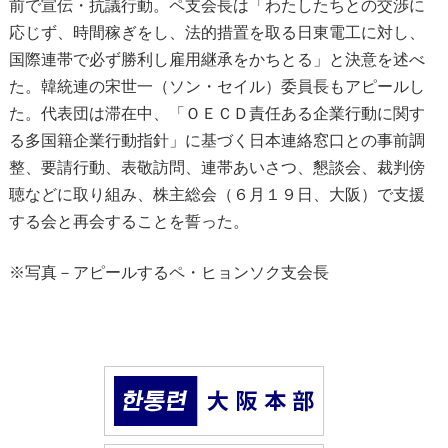
前で宣伝・抗議行動。ペ支会長は「わたしたちとの交渉に
応じず、時間稼ぎをし、法的措置を取る日東電工に対し、
国際連帯で必ず勝利し雇用継承をかちとる」と決意を述べ
た。韓統連の宋世一（ソン・セイル）委員長もアピールし
た。代表団は滞在中、「ＯＥＣＤ責任ある企業行動に関す
る多国籍企業行動指針」に基づく日本連絡窓口との事前調
整、要請行動、表敬訪問、連帯あいさつ、懇談会、裁判傍
聴などに取り組み、株主総会（６月１９日、大阪）で支援
する会と再会することを誓った。
※写真－アピールするペ・ヒョンソク支会長