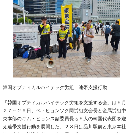
韓国オプティカルハイテック労組 連帯支援行動
「韓国オプティカルハイテック労組を支援する会」は５月
２７～２９日、ペ・ヒョンソク同労組支会長と金属労組中
央本部のキム・ヒョンス副委員長ら５人の韓国代表団を迎
え連帯支援行動を展開した。２８日は品川駅前と東京本社