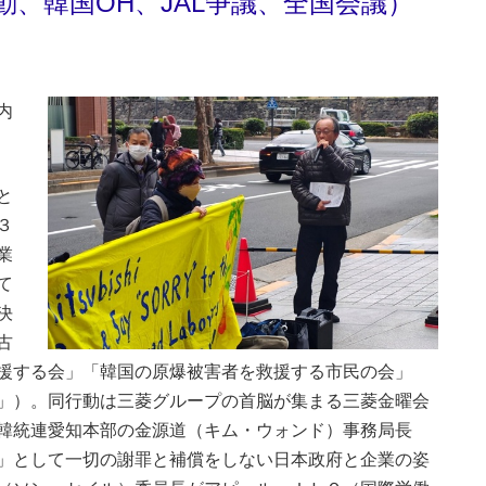
、韓国OH、JAL争議、全国会議）
内
と
３
業
て
決
古
援する会」「韓国の原爆被害者を救援する市民の会」
」）。同行動は三菱グループの首脳が集まる三菱金曜会
韓統連愛知本部の金源道（キム・ウォンド）事務局長
」として一切の謝罪と補償をしない日本政府と企業の姿