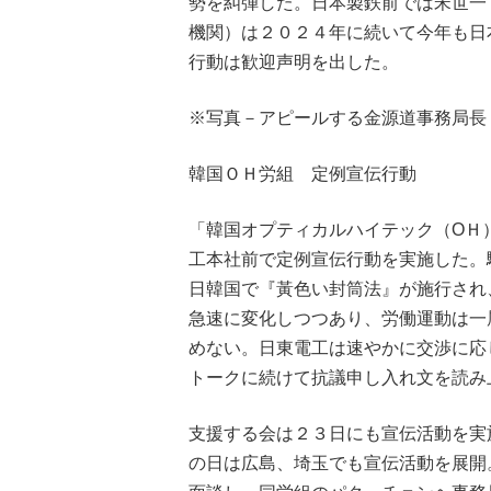
勢を糾弾した。日本製鉄前では宋世一
機関）は２０２４年に続いて今年も日
行動は歓迎声明を出した。
※写真－アピールする金源道事務局長
韓国ＯＨ労組 定例宣伝行動
「韓国オプティカルハイテック（ОＨ
工本社前で定例宣伝行動を実施した。
日韓国で『黃色い封筒法』が施行され
急速に変化しつつあり、労働運動は一
めない。日東電工は速やかに交渉に応
トークに続けて抗議申し入れ文を読み
支援する会は２３日にも宣伝活動を実
の日は広島、埼玉でも宣伝活動を展開