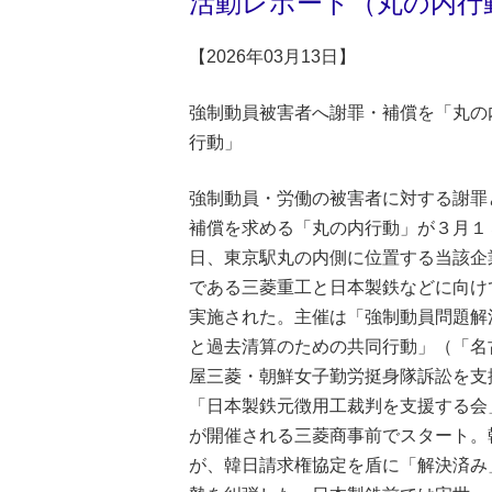
活動レポート（丸の内行動
【2026年03月13日】
強制動員被害者へ謝罪・補償を「丸の
行動」
強制動員・労働の被害者に対する謝罪
補償を求める「丸の内行動」が３月１
日、東京駅丸の内側に位置する当該企
である三菱重工と日本製鉄などに向け
実施された。主催は「強制動員問題解
と過去清算のための共同行動」（「名
屋三菱・朝鮮女子勤労挺身隊訴訟を支
「日本製鉄元徴用工裁判を支援する会
が開催される三菱商事前でスタート。
が、韓日請求権協定を盾に「解決済み