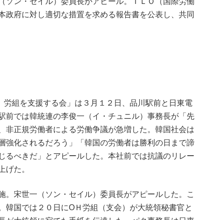
（ソン・セイル）委員長がアピール。ＩＬＯ（国際労働
本政府に対し適切な措置を求める報告書を公表し、共同
）労組を支援する会」は３月１２日、品川駅前と日東電
駅前では韓統連の李俊一（イ・チュニル）事務長が「先
、非正規労働者による労働争議が急増した。韓国社会は
層強化されるだろう」「韓国の労働者は勝利の日まで諦
じるべきだ」とアピールした。本社前では抗議のリレー
上げた。
施。宋世一（ソン・セイル）委員長がアピールした。こ
。韓国では２０日にОＨ労組（支会）が大統領秘書官と