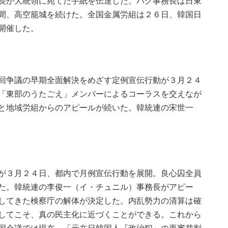
長が大統領に宛てた手紙を伝達した。パク事務長は日東
間、高空籠城を続けた。全国金属労組は２６日、韓国日
開催した。
回争議の早期全面解決をめざす定例宣伝行動が３月２４
「東部のうたごえ」メンバーによるコーラスを交えなが
と地域労組からのアピールが続いた。韓統連の宋世一
が３月２４日、都内で月例宣伝行動を展開。良心囚全員
た。韓統連の李俊一（イ・チュニル）事務長がアピー
してきた検察庁の解体が決定した。内乱勢力の清算は確
してこそ、真の民主化に近づくことができる。これから