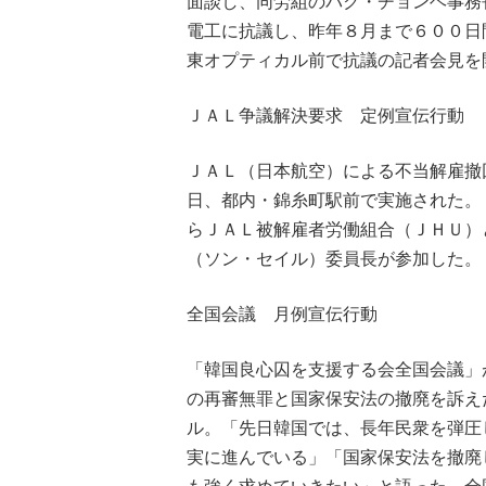
面談し、同労組のパク・チョンヘ事務
電工に抗議し、昨年８月まで６００日
東オプティカル前で抗議の記者会見を
ＪＡＬ争議解決要求 定例宣伝行動
ＪＡＬ（日本航空）による不当解雇撤
日、都内・錦糸町駅前で実施された。
らＪＡＬ被解雇者労働組合（ＪＨＵ）
（ソン・セイル）委員長が参加した。
全国会議 月例宣伝行動
「韓国良心囚を支援する会全国会議」
の再審無罪と国家保安法の撤廃を訴え
ル。「先日韓国では、長年民衆を弾圧
実に進んでいる」「国家保安法を撤廃