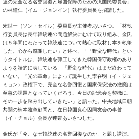
連の完全なる名誉回復と帰国保障のための汎国民委員会」
の林鐘仁（イム・ジョンイン）執行委員長を招請した。
宋世一（ソン・セイル）委員長が主催者あいさつ。「林執
行委員長は長年韓統連の問題解決にむけて取り組み、金氏
は５年間にわたって韓統連について熱心に取材し本を執筆
した。心から感謝したい」と述べ、「『野蛮な時代』とい
うタイトルは、韓統連を弾圧してきた韓国保守政権のあり
ようを端的に表している。『野蛮な時代』はまだ終わって
いない。『光の革命』によって誕生した李在明（イ・ジェ
ミョン）政権下で、完全な名誉回復と国家保安法の撤廃は
至急の課題となっていくだろう。今日の記念会を契機に、
その一歩を踏み出していきたい」と語った。中央地域日朝
共闘の楠本雅章顧問と、在日韓国良心囚同友会の李哲
（イ・チョル）会長が連帯あいさつした。
金氏が「今、なぜ韓統連の名誉回復なのか」と題し講演。