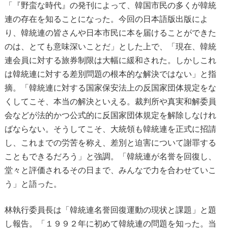
「『野蛮な時代』の発刊によって、韓国市民の多くが韓統
連の存在を知ることになった。今回の日本語版出版によ
り、韓統連の皆さんや日本市民に本を届けることができた
のは、とても意味深いことだ」とした上で、「現在、韓統
連会員に対する旅券制限は大幅に緩和された。しかしこれ
は韓統連に対する差別問題の根本的な解決ではない」と指
摘。「韓統連に対する国家保安法上の反国家団体規定をな
くしてこそ、本当の解決といえる。裁判所や真実和解委員
会などが法的かつ公式的に反国家団体規定を解除しなけれ
ばならない。そうしてこそ、大統領も韓統連を正式に招請
し、これまでの労苦を称え、差別と迫害について謝罪する
こともできるだろう」と強調。「韓統連が名誉を回復し、
堂々と評価されるその日まで、みんなで力を合わせていこ
う」と語った。
林執行委員長は「韓統連名誉回復運動の現状と課題」と題
し報告。「１９９２年に初めて韓統連の問題を知った。当