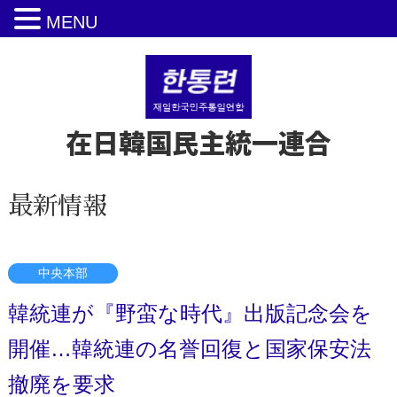
MENU
在日韓国民主統一連合
最新情報
中央本部
韓統連が『野蛮な時代』出版記念会を
開催…韓統連の名誉回復と国家保安法
撤廃を要求