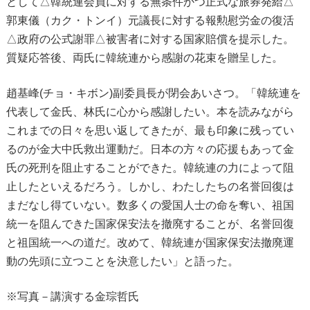
として△韓統連会員に対する無条件かつ正式な旅券発給△
郭東儀（カク・トンイ）元議長に対する報勲慰労金の復活
△政府の公式謝罪△被害者に対する国家賠償を提示した。
質疑応答後、両氏に韓統連から感謝の花束を贈呈した。
趙基峰(チョ・キボン)副委員長が閉会あいさつ。「韓統連を
代表して金氏、林氏に心から感謝したい。本を読みながら
これまでの日々を思い返してきたが、最も印象に残ってい
るのが金大中氏救出運動だ。日本の方々の応援もあって金
氏の死刑を阻止することができた。韓統連の力によって阻
止したといえるだろう。しかし、わたしたちの名誉回復は
まだなし得ていない。数多くの愛国人士の命を奪い、祖国
統一を阻んできた国家保安法を撤廃することが、名誉回復
と祖国統一への道だ。改めて、韓統連が国家保安法撤廃運
動の先頭に立つことを決意したい」と語った。
※写真－講演する金琮哲氏