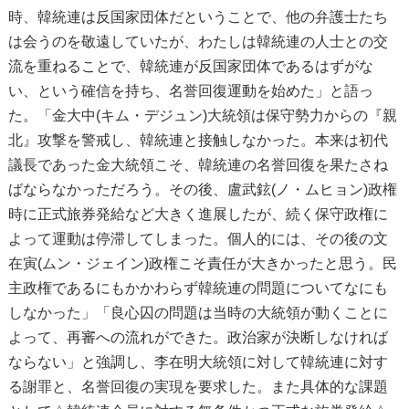
時、韓統連は反国家団体だということで、他の弁護士たち
は会うのを敬遠していたが、わたしは韓統連の人士との交
流を重ねることで、韓統連が反国家団体であるはずがな
い、という確信を持ち、名誉回復運動を始めた」と語っ
た。「金大中(キム・デジュン)大統領は保守勢力からの『親
北』攻撃を警戒し、韓統連と接触しなかった。本来は初代
議長であった金大統領こそ、韓統連の名誉回復を果たさね
ばならなかっただろう。その後、盧武鉉(ノ・ムヒョン)政権
時に正式旅券発給など大きく進展したが、続く保守政権に
よって運動は停滞してしまった。個人的には、その後の文
在寅(ムン・ジェイン)政権こそ責任が大きかったと思う。民
主政権であるにもかかわらず韓統連の問題についてなにも
しなかった」「良心囚の問題は当時の大統領が動くことに
よって、再審への流れができた。政治家が決断しなければ
ならない」と強調し、李在明大統領に対して韓統連に対す
る謝罪と、名誉回復の実現を要求した。また具体的な課題