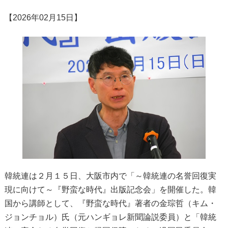
【2026年02月15日】
韓統連は２月１５日、大阪市内で「～韓統連の名誉回復実
現に向けて～『野蛮な時代』出版記念会」を開催した。韓
国から講師として、『野蛮な時代』著者の金琮哲（キム・
ジョンチョル）氏（元ハンギョレ新聞論説委員）と「韓統