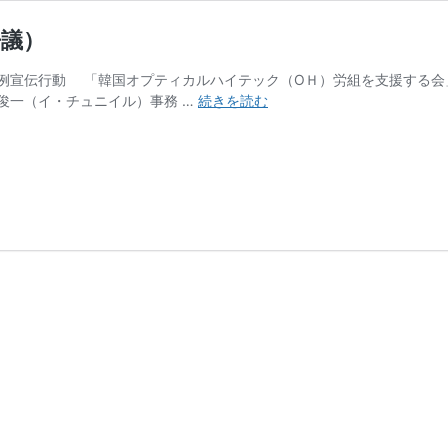
争議）
例宣伝行動 「韓国オプティカルハイテック（ОＨ）労組を支援する会
活
俊一（イ・チュニイル）事務 …
続きを読む
動
レ
ポ
ー
ト
（韓
国
オ
プ
テ
ィ
カ
ル、
JAL
争
議）