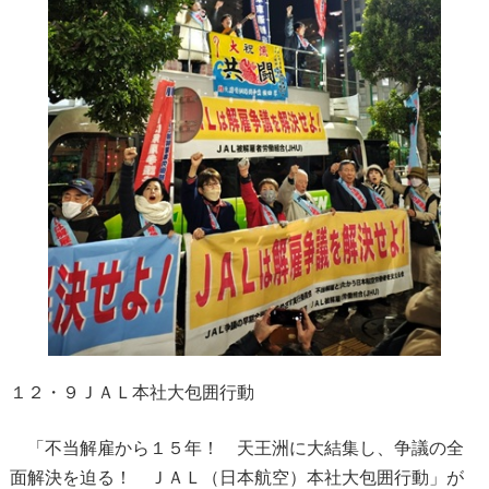
１２・９ＪＡＬ本社大包囲行動
「不当解雇から１５年！ 天王洲に大結集し、争議の全
面解決を迫る！ ＪＡＬ（日本航空）本社大包囲行動」が