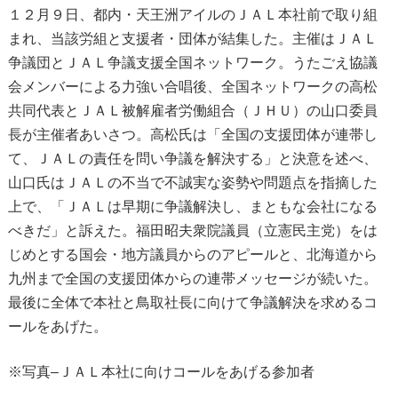
１２月９日、都内・天王洲アイルのＪＡＬ本社前で取り組
まれ、当該労組と支援者・団体が結集した。主催はＪＡＬ
争議団とＪＡＬ争議支援全国ネットワーク。うたごえ協議
会メンバーによる力強い合唱後、全国ネットワークの高松
共同代表とＪＡＬ被解雇者労働組合（ＪＨＵ）の山口委員
長が主催者あいさつ。高松氏は「全国の支援団体が連帯し
て、ＪＡＬの責任を問い争議を解決する」と決意を述べ、
山口氏はＪＡＬの不当で不誠実な姿勢や問題点を指摘した
上で、「ＪＡＬは早期に争議解決し、まともな会社になる
べきだ」と訴えた。福田昭夫衆院議員（立憲民主党）をは
じめとする国会・地方議員からのアピールと、北海道から
九州まで全国の支援団体からの連帯メッセージが続いた。
最後に全体で本社と鳥取社長に向けて争議解決を求めるコ
ールをあげた。
※写真–ＪＡＬ本社に向けコールをあげる参加者