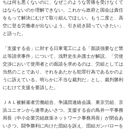
ちは何も悪くないのに、なぜこのような苦痛を受けなくて
はならないのか理解できない。これから政府と国会は責任
をもって解決にむけて取り組んでほしい。もう二度と、高
空に登る労働者が出ないよう、引き続き闘っていきたい」
と語った。
「支援する会」に対する日東電工による「面談強要など禁
止等請求事件」について、浅野史生弁護士が解説。「労使
交渉において使用者との面談を求めるのは、労組としては
当然のことであり、それをあたかも犯罪行為であるかのよ
うに訴えている。明らかに不当な裁判だ」とし、裁判勝利
にむけて支援を要請した。
ＪＡＬ被解雇者労働組合、争議団連絡会議、東京労組、京
浜ユニオンから連帯あいさつ。支援する会の鳥井一平事務
局長（中小企業労組政策ネットワーク事務局長）が閉会あ
いさつ。闘争勝利に向けた団結を訴え、団結ガンバローを