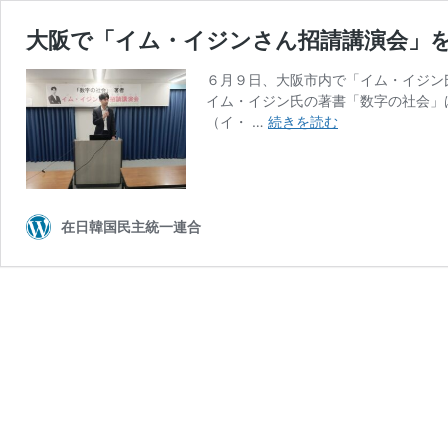
大阪で「イム・イジンさん招請講演会」
６月９日、大阪市内で「イム・イジン
イム・イジン氏の著書「数字の社会」
大
（イ・ …
続きを読む
阪
で
「イ
ム・
イ
在日韓国民主統一連合
ジ
ン
さ
ん
招
請
講
演
会」
を