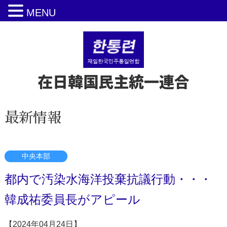
MENU
在日韓国民主統一連合
最新情報
中央本部
都内で汚染水海洋投棄抗議行動・・・
韓成祐委員長がアピール
【2024年04月24日】