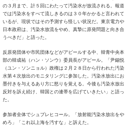
の３月まで、計５回にわたって汚染水が放流される。報道
では汚染水をすべて流しきるのは３０年かかると言われて
いるが、現状ではその予測すら怪しい状況だ。東京電力や
日本政府は、汚染水放流をやめ、真摯に原発問題と向き合
うべきだ」と語った。
反原発団体や市民団体などがアピールする中、韓青中央本
部の韓成祐（ハン・ソンウ）委員長がアピール。「尹錫悦
（ユン・ソンニョル）政権は２月２８日から行われた汚染
水第４次放出のモニタリングに参加した。汚染水放出にお
墨付きを与えるあり方に怒りを覚える。今後も汚染水放出
反対を訴え続け、韓国との連帯を広げていきたい」と語っ
た。
参加者全体でシュプレヒコール。「放射能汚染水放出をや
めろ」「これ以上海を汚すな」と訴えた。