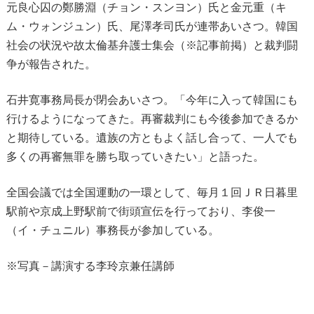
元良心囚の鄭勝淵（チョン・スンヨン）氏と金元重（キ
ム・ウォンジュン）氏、尾澤孝司氏が連帯あいさつ。韓国
社会の状況や故太倫基弁護士集会（※記事前掲）と裁判闘
争が報告された。
石井寛事務局長が閉会あいさつ。「今年に入って韓国にも
行けるようになってきた。再審裁判にも今後参加できるか
と期待している。遺族の方ともよく話し合って、一人でも
多くの再審無罪を勝ち取っていきたい」と語った。
全国会議では全国運動の一環として、毎月１回ＪＲ日暮里
駅前や京成上野駅前で街頭宣伝を行っており、李俊一
（イ・チュニル）事務長が参加している。
※写真－講演する李玲京兼任講師