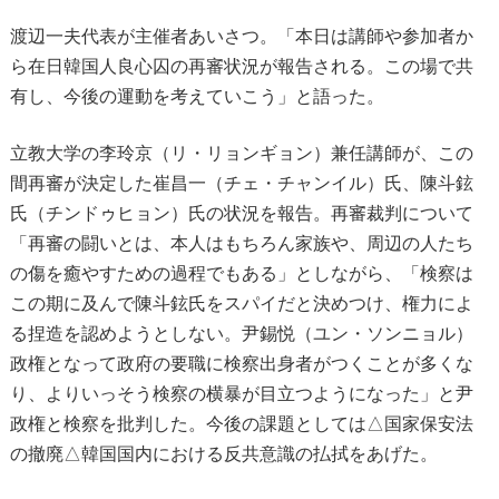
渡辺一夫代表が主催者あいさつ。「本日は講師や参加者か
ら在日韓国人良心囚の再審状況が報告される。この場で共
有し、今後の運動を考えていこう」と語った。
立教大学の李玲京（リ・リョンギョン）兼任講師が、この
間再審が決定した崔昌一（チェ・チャンイル）氏、陳斗鉉
氏（チンドゥヒョン）氏の状況を報告。再審裁判について
「再審の闘いとは、本人はもちろん家族や、周辺の人たち
の傷を癒やすための過程でもある」としながら、「検察は
この期に及んで陳斗鉉氏をスパイだと決めつけ、権力によ
る捏造を認めようとしない。尹錫悦（ユン・ソンニョル）
政権となって政府の要職に検察出身者がつくことが多くな
り、よりいっそう検察の横暴が目立つようになった」と尹
政権と検察を批判した。今後の課題としては△国家保安法
の撤廃△韓国国内における反共意識の払拭をあげた。