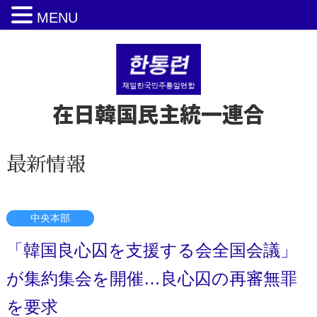
MENU
在日韓国民主統一連合
最新情報
中央本部
「韓国良心囚を支援する会全国会議」
が集約集会を開催…良心囚の再審無罪
を要求