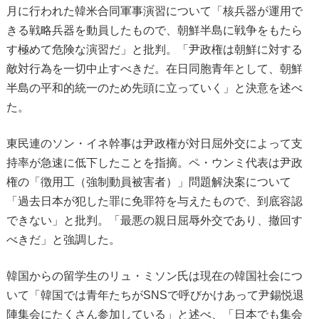
月に行われた韓米合同軍事演習について「核兵器が運用で
きる戦略兵器を動員したもので、朝鮮半島に戦争をもたら
す極めて危険な演習だ」と批判。「尹政権は朝鮮に対する
敵対行為を一切中止すべきだ。在日同胞青年として、朝鮮
半島の平和的統一のため先頭に立っていく」と決意を述べ
た。
東民連のソン・イネ幹事は尹政権が対日屈外交によって支
持率が急速に低下したことを指摘。ペ・ウンミ代表は尹政
権の「徴用工（強制動員被害者）」問題解決案について
「過去日本が犯した罪に免罪符を与えたもので、到底容認
できない」と批判。「最悪の親日屈辱外交であり、撤回す
べきだ」と強調した。
韓国からの留学生のリュ・ミソン氏は現在の韓国社会につ
いて「韓国では青年たちがSNSで呼びかけあって尹錫悦退
陣集会にたくさん参加している」と述べ、「日本でも集会