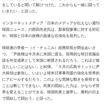
をしていると聞いて駆けつけた。これからも一緒に闘って
いきたい」と語った。
インターネットメディア「日本のメディアが伝えない週刊
韓国ニュース」の西田尚史氏は、梨泰院惨事に対する対応
や、韓国と日本の政権の急速な右傾化を批判した。
韓統連の李俊一（イ・チュニル）総務部長が閉会あいさ
つ。「尹政権は今月末に米国に渡る。屈辱的な韓日首脳会
談を外交成果として米国に称賛されるだろう。これほど腹
立たしいことはない」と糾弾。「５月の広島サミットに尹
大統領は参加し、いよいよ韓米日軍事同盟の強化を世界的
にアピールするだろう。このような危険な動きを座視する
ことは断じてできない。民衆の団結した力は、かならず世
界を変えることができる。韓国民衆と連帯し、勝利の日ま
で団結して闘おう」と語った。