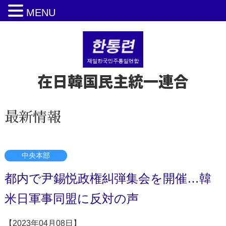
MENU
在日韓国民主統一連合
最新情報
中央本部
都内で尹錫悦政権糾弾集会を開催…韓
米日軍事同盟に反対の声
【2023年04月08日】