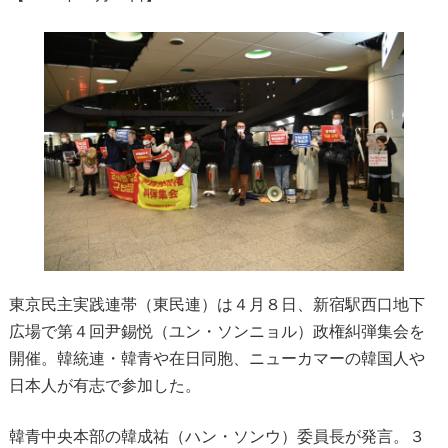
東京民主実践連帯（東民連）は４月８日、新宿駅西口地下
広場で第４回尹錫悦（ユン・ソンニョル）政権糾弾集会を
開催。韓統連・韓青や在日同胞、ニューカマーの韓国人や
日本人が有志で参加した。
韓青中央本部の韓成祐（ハン・ソンウ）委員長が発言。３